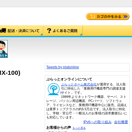
Tweets by platonline
-100)
ぷらっとオンラインについて
ぷらっとホーム株式会社
が運用する、法人取
引に特化した「業務用IT機器専門の調達支援
サイト」です。
1999年よりネットワーク機器、サーバ、スト
レージ、パソコン周辺機器、PCパーツ、ソフトウェ
ア、ライセンスなど、業務用IT機器中心に販売。品揃え
は業界トップクラスの約5.5万点です。法人取引に特化
し、学校・官公庁・一般法人のお客様の請求書後払いに
も対応しています。
IPv6への取り組み
会社概要
お客様からの声
もっと見る