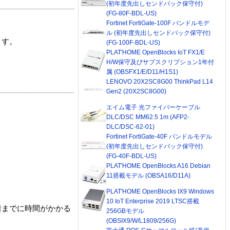
(初年度先出しセンドバック保守付)
(FG-80F-BDL-US)
Fortinet FortiGate-100F バンドルモデ
ル (初年度先出しセンドバック保守付)
ます。
(FG-100F-BDL-US)
PLAT'HOME OpenBlocks IoT FX1/E
H/W保守及びサブスクリプション1年付
属 (OBSFX1/E/D11/H1S1)
LENOVO 20X2SC8G00 ThinkPad L14
Gen2 (20X2SC8G00)
エイム電子 光ファイバーケーブル
DLC/DSC MM62.5 1m (AFP2-
DLC/DSC-62-01)
Fortinet FortiGate-40F バンドルモデル
(初年度先出しセンドバック保守付)
(FG-40F-BDL-US)
PLAT'HOME OpenBlocks A16 Debian
11搭載モデル (OBSA16/D11A)
PLAT'HOME OpenBlocks IX9 Windows
10 IoT Enterprise 2019 LTSC搭載
着までに時間がかかる
256GBモデル
(OBSIX9/W/L1809/256G)