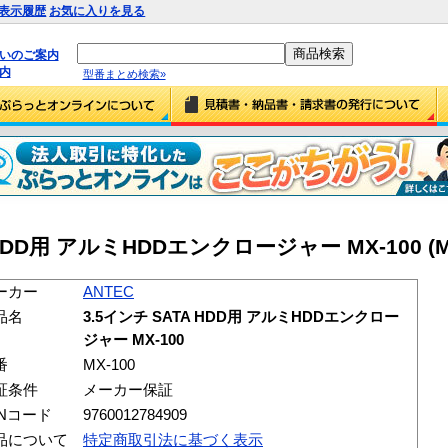
表示履歴
お気に入りを見る
払いのご案内
内
型番まとめ検索»
 HDD用 アルミHDDエンクロージャー MX-100 (MX
ーカー
ANTEC
品名
3.5インチ SATA HDD用 アルミHDDエンクロー
ジャー MX-100
番
MX-100
証条件
メーカー保証
ANコード
9760012784909
品について
特定商取引法に基づく表示