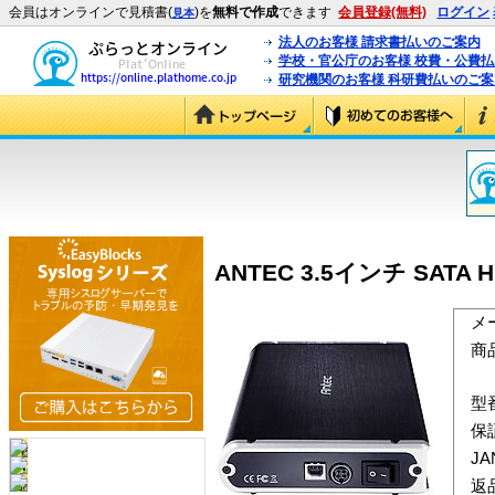
会員はオンラインで見積書(
)を
無料で作成
できます
会員登録(無料)
ログイン
見本
法人のお客様 請求書払いのご案内
学校・官公庁のお客様 校費・公費
研究機関のお客様 科研費払いのご案
ANTEC 3.5インチ SATA
メ
商
型
保
J
返