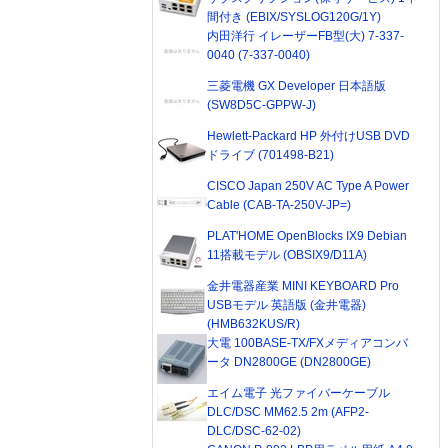
間付き (EBIX/SYSLOG120G/1Y)
内田洋行 イレーザーFB型(大) 7-337-
0040 (7-337-0040)
三菱電機 GX Developer 日本語版
(SW8D5C-GPPW-J)
Hewlett-Packard HP 外付けUSB DVD
ドライブ (701498-B21)
CISCO Japan 250V AC Type A Power
Cable (CAB-TA-250V-JP=)
PLAT'HOME OpenBlocks IX9 Debian
11搭載モデル (OBSIX9/D11A)
金井電器産業 MINI KEYBOARD Pro
USBモデル 英語版 (金井電器)
(HMB632KUS/R)
大電 100BASE-TX/FXメディアコンバ
ータ DN2800GE (DN2800GE)
エイム電子 光ファイバーケーブル
DLC/DSC MM62.5 2m (AFP2-
DLC/DSC-62-02)