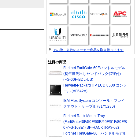
その他、多数のメーカー商品を取り扱ってます
注目の商品
Fortinet FortiGate-60Fバンドルモデル
(初年度先出しセンドバック保守付)
(FG-60F-BDL-US)
Hewlett-Packard HP LCD 8500 コンソ
ール (AF642A)
IBM Flex System コンソール・ブレイ
クアウト・ケーブル (81Y5286)
Fortinet Rack Mount Tray
(FortiGate40F/50E/60E/60F/61F/80E/8
0F/FS-108E) (SP-RACKTRAY-02)
Fortinet FortiGate-80F バンドルモデル