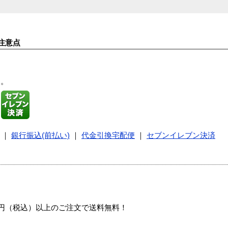
注意点
す。
｜
銀行振込(前払い)
｜
代金引換宅配便
｜
セブンイレブン決済
00円（税込）以上のご注文で送料無料！