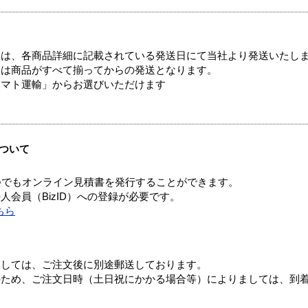
ては、各商品詳細に記載されている発送日にて当社より発送いたし
送は商品がすべて揃ってからの発送となります。
ヤマト運輸」からお選びいただけます
ついて
つでもオンライン見積書を発行することができます。
会員（BizID）への登録が必要です。
ちら
ましては、ご注文後に別途郵送しております。
のため、ご注文日時（土日祝にかかる場合等）によりましては、到