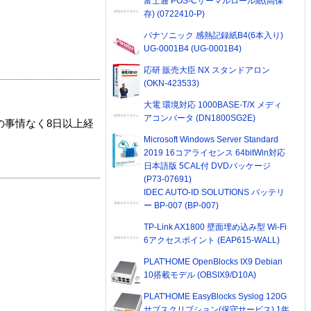
富士通 POS-Cサーマルロール紙(高保
存) (0722410-P)
パナソニック 感熱記録紙B4(6本入り)
UG-0001B4 (UG-0001B4)
応研 販売大臣 NX スタンドアロン
(OKN-423533)
大電 環境対応 1000BASE-T/X メディ
アコンバータ (DN1800SG2E)
の事情なく8日以上経
Microsoft Windows Server Standard
2019 16コアライセンス 64bitWin対応
日本語版 5CAL付 DVDパッケージ
(P73-07691)
IDEC AUTO-ID SOLUTIONS バッテリ
ー BP-007 (BP-007)
TP-Link AX1800 壁面埋め込み型 Wi-Fi
6アクセスポイント (EAP615-WALL)
PLAT'HOME OpenBlocks IX9 Debian
10搭載モデル (OBSIX9/D10A)
PLAT'HOME EasyBlocks Syslog 120G
サブスクリプション(保守サービス) 1年