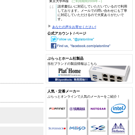
東京大学/K様
(ご利用期間2009年～)
“
請求書払いに対応していただいているので利用
しております。メールでの問い合わせにも丁寧
に対応していただけるので大変ありがたいで
す。
あなたの声をお寄せください!
公式アカウント / ページ
ぷらっとホーム社製品
当社ブランドの製品情報はこちら
人気・定番メーカー
ぷらっとオンラインで人気のメーカーをご紹介！