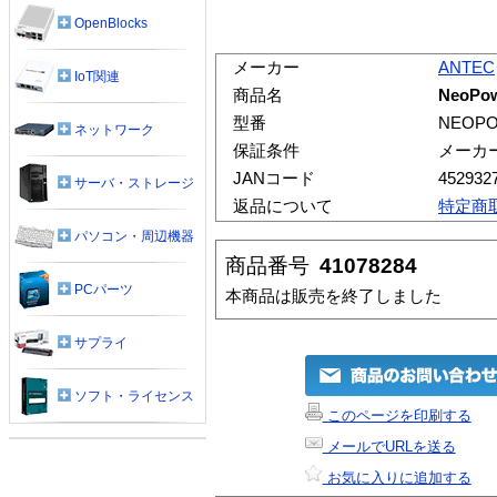
OpenBlocks
メーカー
ANTEC
IoT関連
商品名
NeoPow
型番
NEOPO
ネットワーク
保証条件
メーカ
JANコード
452932
サーバ・ストレージ
返品について
特定商
パソコン・周辺機器
商品番号
41078284
PCパーツ
本商品は販売を終了しました
サプライ
ソフト・ライセンス
このページを印刷する
メールでURLを送る
お気に入りに追加する