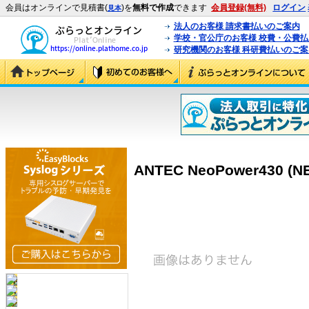
会員はオンラインで見積書(
)を
無料で作成
できます
会員登録(無料)
ログイン
見本
法人のお客様 請求書払いのご案内
学校・官公庁のお客様 校費・公費
研究機関のお客様 科研費払いのご案
ANTEC NeoPower430 (