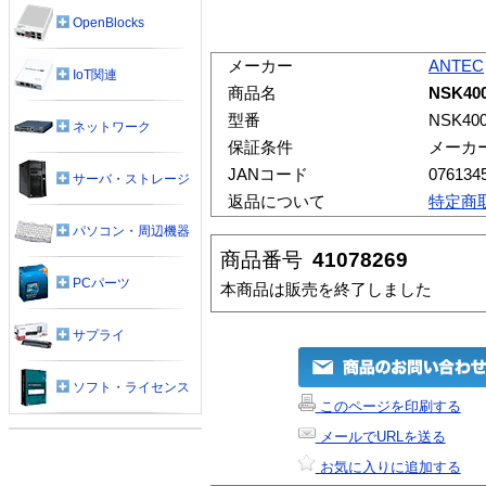
OpenBlocks
メーカー
ANTEC
IoT関連
商品名
NSK40
型番
NSK400
ネットワーク
保証条件
メーカ
JANコード
076134
サーバ・ストレージ
返品について
特定商
パソコン・周辺機器
商品番号
41078269
PCパーツ
本商品は販売を終了しました
サプライ
ソフト・ライセンス
このページを印刷する
メールでURLを送る
お気に入りに追加する