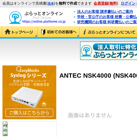
会員はオンラインで見積書(
)を
無料で作成
できます
会員登録(無料)
ログイン
見本
法人のお客様 請求書払いのご案内
学校・官公庁のお客様 校費・公費
研究機関のお客様 科研費払いのご案
ANTEC NSK4000 (NSK40