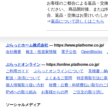
お客様のご都合による返品・交
ください。 商品開封後、または
合、返品・交換はお受けいたし
⇒
返品について詳しくはこちら
ぷらっとホーム株式会社
—
https://www.plathome.co.jp/
会社概要
株主・投資家情報
電子公告
OpenBlocks
ぷらっとオンライン
—
https://online.plathome.co.jp/
ご利用ガイド
ぷらっとオンラインについて
見積書・納
配送・決済について
よくあるご質問
特定商取引法に基
個人情報取り扱い方針
校費・公費・科研費払い取引のご
IPv6への取り組み
お客様からの声
ご注文の取り消し
ソーシャルメディア