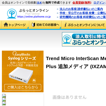
会員はオンラインで見積書(
)を
無料で作成
できます
会員登録(無料)
ログイン
見本
法人のお客様 請求書払いのご案内
学校・官公庁のお客様 校費・公費
研究機関のお客様 科研費払いのご案
Trend Micro InterScan M
Plus 追加メディア (IXZAM