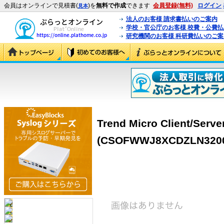
会員はオンラインで見積書(
)を
無料で作成
できます
会員登録(無料)
ログイン
見本
法人のお客様 請求書払いのご案内
学校・官公庁のお客様 校費・公費
研究機関のお客様 科研費払いのご案
Trend Micro Client/Se
(CSOFWWJ8XCDZLN320