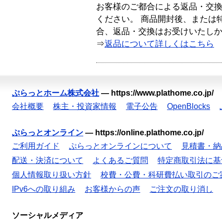
お客様のご都合による返品・交
ください。 商品開封後、または
合、返品・交換はお受けいたし
⇒
返品について詳しくはこちら
ぷらっとホーム株式会社
—
https://www.plathome.co.jp/
会社概要
株主・投資家情報
電子公告
OpenBlocks
ぷらっとオンライン
—
https://online.plathome.co.jp/
ご利用ガイド
ぷらっとオンラインについて
見積書・納
配送・決済について
よくあるご質問
特定商取引法に基
個人情報取り扱い方針
校費・公費・科研費払い取引のご
IPv6への取り組み
お客様からの声
ご注文の取り消し
ソーシャルメディア