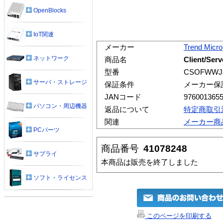
OpenBlocks
IoT関連
メーカー
Trend Micro
ネットワーク
商品名
Client/Se
型番
CSOFWWJ8
サーバ・ストレージ
保証条件
メーカー保
JANコード
976001365
パソコン・周辺機器
返品について
特定商取引
関連
メーカー商
PCパーツ
商品番号
41078248
サプライ
本商品は販売を終了しました
ソフト・ライセンス
このページを印刷する