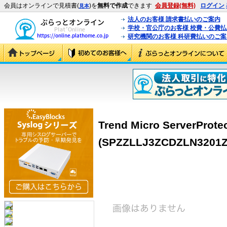
会員はオンラインで見積書(
)を
無料で作成
できます
会員登録(無料)
ログイン
見本
法人のお客様 請求書払いのご案内
学校・官公庁のお客様 校費・公費
研究機関のお客様 科研費払いのご案
Trend Micro ServerPro
(SPZZLLJ3ZCDZLN3201Z