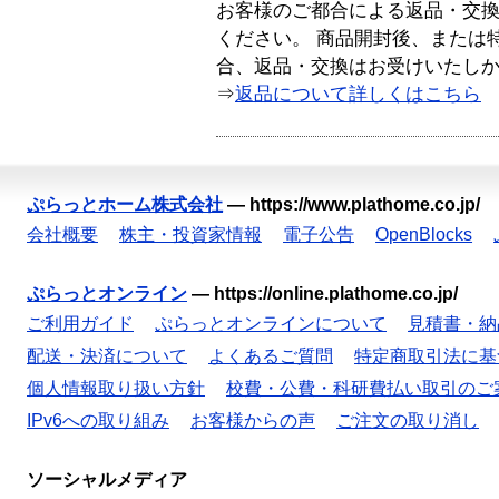
お客様のご都合による返品・交
ください。 商品開封後、または
合、返品・交換はお受けいたし
⇒
返品について詳しくはこちら
ぷらっとホーム株式会社
—
https://www.plathome.co.jp/
会社概要
株主・投資家情報
電子公告
OpenBlocks
ぷらっとオンライン
—
https://online.plathome.co.jp/
ご利用ガイド
ぷらっとオンラインについて
見積書・納
配送・決済について
よくあるご質問
特定商取引法に基
個人情報取り扱い方針
校費・公費・科研費払い取引のご
IPv6への取り組み
お客様からの声
ご注文の取り消し
ソーシャルメディア