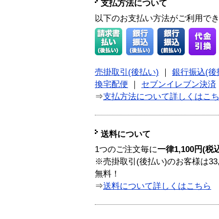
支払方法について
以下のお支払い方法がご利用で
売掛取引(後払い)
｜
銀行振込(後
換宅配便
｜
セブンイレブン決済
⇒
支払方法について詳しくはこ
送料について
1つのご注文毎に
一律1,100円(税
※売掛取引(後払い)のお客様は33
無料！
⇒
送料について詳しくはこちら