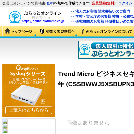
会員はオンラインで見積書(
)を
無料で作成
できます
会員登録(無料)
ログイン
見本
法人のお客様 請求書払いのご案内
学校・官公庁のお客様 校費・公費
研究機関のお客様 科研費払いのご案
Trend Micro ビジネス
年 (CSSBWWJ5XSBUPN3