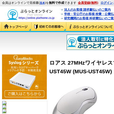
会員はオンラインで見積書(
)を
無料で作成
できます
会員登録(無料)
ログイン
見本
法人のお客様 請求書払いのご案内
学校・官公庁のお客様 校費・公費
研究機関のお客様 科研費払いのご案
ロアス 27MHzワイヤレス
UST45W (MUS-UST45W)