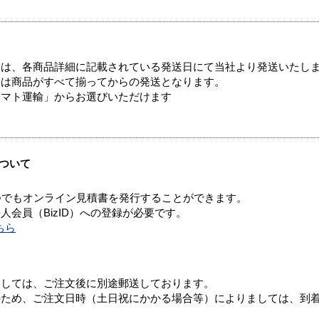
ては、各商品詳細に記載されている発送日にて当社より発送いたし
送は商品がすべて揃ってからの発送となります。
ヤマト運輸」からお選びいただけます
ついて
つでもオンライン見積書を発行することができます。
会員（BizID）への登録が必要です。
ちら
ましては、ご注文後に別途郵送しております。
のため、ご注文日時（土日祝にかかる場合等）によりましては、到