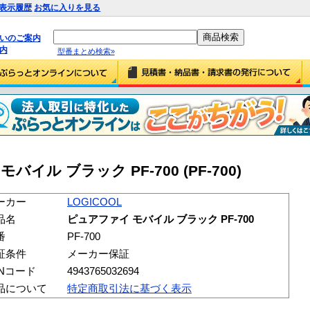
表示履歴
お気に入りを見る
払いのご案内
内
型番まとめ検索»
バイル ブラック PF-700 (PF-700)
ーカー
LOGICOOL
品名
ピュアファイ モバイル ブラック PF-700
番
PF-700
証条件
メーカー保証
ANコード
4943765032694
品について
特定商取引法に基づく表示