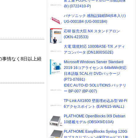
富士通 POS-Cサーマルロール紙(高保
存) (0722410-P)
パナソニック 感熱記録紙B4(6本入り)
UG-0001B4 (UG-0001B4)
応研 販売大臣 NX スタンドアロン
(OKN-423533)
大電 環境対応 1000BASE-T/X メディ
アコンバータ (DN1800SG2E)
の事情なく8日以上経
Microsoft Windows Server Standard
2019 16コアライセンス 64bitWin対応
日本語版 5CAL付 DVDパッケージ
(P73-07691)
IDEC AUTO-ID SOLUTIONS バッテリ
ー BP-007 (BP-007)
TP-Link AX1800 壁面埋め込み型 Wi-Fi
6アクセスポイント (EAP615-WALL)
PLAT'HOME OpenBlocks IX9 Debian
10搭載モデル (OBSIX9/D10A)
PLAT'HOME EasyBlocks Syslog 120G
サブスクリプション(保守サービス) 1年