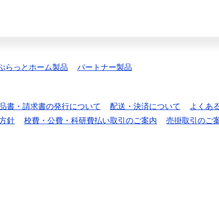
ぷらっとホーム製品
パートナー製品
品書・請求書の発行について
配送・決済について
よくあ
方針
校費・公費・科研費払い取引のご案内
売掛取引のご