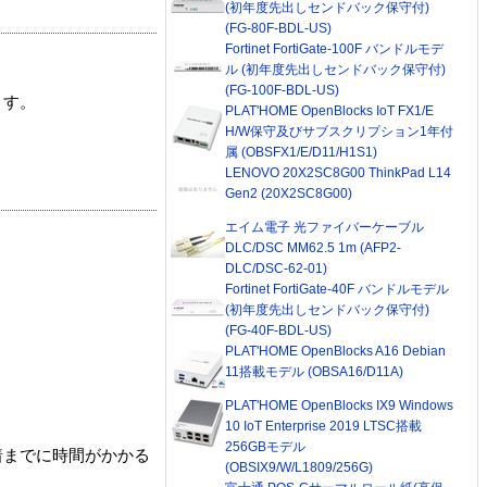
(初年度先出しセンドバック保守付)
(FG-80F-BDL-US)
Fortinet FortiGate-100F バンドルモデ
ル (初年度先出しセンドバック保守付)
(FG-100F-BDL-US)
ます。
PLAT'HOME OpenBlocks IoT FX1/E
H/W保守及びサブスクリプション1年付
属 (OBSFX1/E/D11/H1S1)
LENOVO 20X2SC8G00 ThinkPad L14
Gen2 (20X2SC8G00)
エイム電子 光ファイバーケーブル
DLC/DSC MM62.5 1m (AFP2-
DLC/DSC-62-01)
Fortinet FortiGate-40F バンドルモデル
(初年度先出しセンドバック保守付)
(FG-40F-BDL-US)
PLAT'HOME OpenBlocks A16 Debian
11搭載モデル (OBSA16/D11A)
PLAT'HOME OpenBlocks IX9 Windows
10 IoT Enterprise 2019 LTSC搭載
256GBモデル
着までに時間がかかる
(OBSIX9/W/L1809/256G)