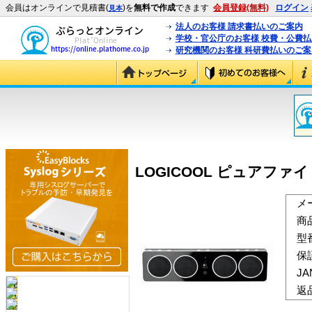
会員はオンラインで見積書(
)を
無料で作成
できます
会員登録(無料)
ログイン
見本
法人のお客様 請求書払いのご案内
学校・官公庁のお客様 校費・公費
研究機関のお客様 科研費払いのご案
LOGICOOL ピュアファイ モ
メ
商
型
保
J
返