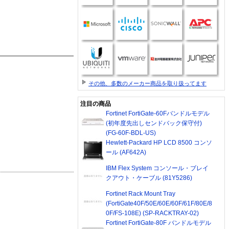
その他、多数のメーカー商品を取り扱ってます
注目の商品
Fortinet FortiGate-60Fバンドルモデル
(初年度先出しセンドバック保守付)
(FG-60F-BDL-US)
Hewlett-Packard HP LCD 8500 コンソ
ール (AF642A)
IBM Flex System コンソール・ブレイ
クアウト・ケーブル (81Y5286)
Fortinet Rack Mount Tray
(FortiGate40F/50E/60E/60F/61F/80E/8
0F/FS-108E) (SP-RACKTRAY-02)
Fortinet FortiGate-80F バンドルモデル