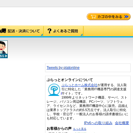
Tweets by platonline
ぷらっとオンラインについて
ぷらっとホーム株式会社
が運用する、法人取
引に特化した「業務用IT機器専門の調達支援
サイト」です。
1999年よりネットワーク機器、サーバ、スト
レージ、パソコン周辺機器、PCパーツ、ソフトウェ
ア、ライセンスなど、業務用IT機器中心に販売。品揃え
は業界トップクラスの約5.5万点です。法人取引に特化
し、学校・官公庁・一般法人のお客様の請求書後払いに
も対応しています。
IPv6への取り組み
会社概要
お客様からの声
もっと見る