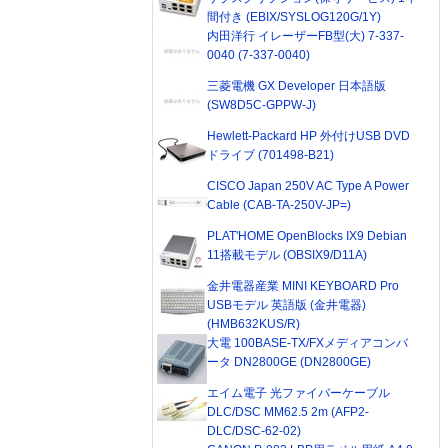
間付き (EBIX/SYSLOG120G/1Y)
内田洋行 イレーザーFB型(大) 7-337-
0040 (7-337-0040)
三菱電機 GX Developer 日本語版
(SW8D5C-GPPW-J)
Hewlett-Packard HP 外付けUSB DVD
ドライブ (701498-B21)
CISCO Japan 250V AC Type A Power
Cable (CAB-TA-250V-JP=)
PLAT'HOME OpenBlocks IX9 Debian
11搭載モデル (OBSIX9/D11A)
金井電器産業 MINI KEYBOARD Pro
USBモデル 英語版 (金井電器)
(HMB632KUS/R)
大電 100BASE-TX/FXメディアコンバ
ータ DN2800GE (DN2800GE)
エイム電子 光ファイバーケーブル
DLC/DSC MM62.5 2m (AFP2-
DLC/DSC-62-02)