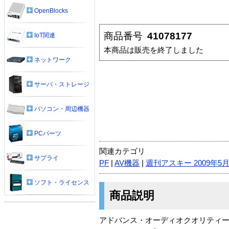
OpenBlocks
商品番号
41078177
IoT関連
本商品は販売を終了しました
ネットワーク
サーバ・ストレージ
パソコン・周辺機器
PCパーツ
関連カテゴリ
サプライ
PF
|
AV機器
|
週刊アスキー 2009年5
ソフト・ライセンス
商品説明
アドバンス・オーディオクオリティー