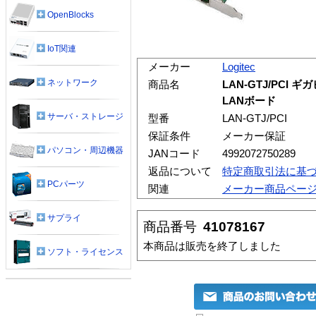
OpenBlocks
IoT関連
メーカー
Logitec
ネットワーク
商品名
LAN-GTJ/PCI
LANボード
サーバ・ストレージ
型番
LAN-GTJ/PCI
保証条件
メーカー保証
パソコン・周辺機器
JANコード
4992072750289
返品について
特定商取引法に基
PCパーツ
関連
メーカー商品ペー
サプライ
商品番号
41078167
本商品は販売を終了しました
ソフト・ライセンス