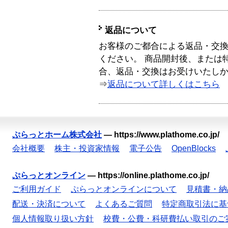
返品について
お客様のご都合による返品・交
ください。 商品開封後、または
合、返品・交換はお受けいたし
⇒
返品について詳しくはこちら
ぷらっとホーム株式会社
—
https://www.plathome.co.jp/
会社概要
株主・投資家情報
電子公告
OpenBlocks
ぷらっとオンライン
—
https://online.plathome.co.jp/
ご利用ガイド
ぷらっとオンラインについて
見積書・納
配送・決済について
よくあるご質問
特定商取引法に基
個人情報取り扱い方針
校費・公費・科研費払い取引のご