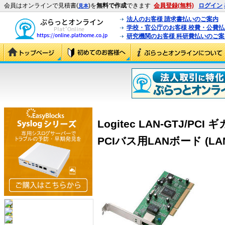
会員はオンラインで見積書(
)を
無料で作成
できます
会員登録(無料)
ログイン
見本
法人のお客様 請求書払いのご案内
学校・官公庁のお客様 校費・公費
研究機関のお客様 科研費払いのご案
Logitec LAN-GTJ/
PCIバス用LANボード (LAN-