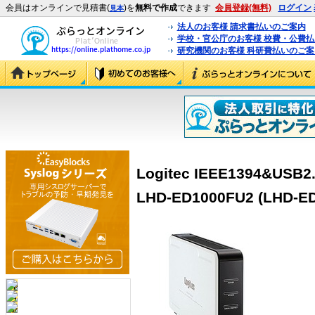
会員はオンラインで見積書(
)を
無料で作成
できます
会員登録(無料)
ログイン
見本
法人のお客様 請求書払いのご案内
学校・官公庁のお客様 校費・公費
研究機関のお客様 科研費払いのご案
Logitec IEEE1394&U
LHD-ED1000FU2 (LHD-E