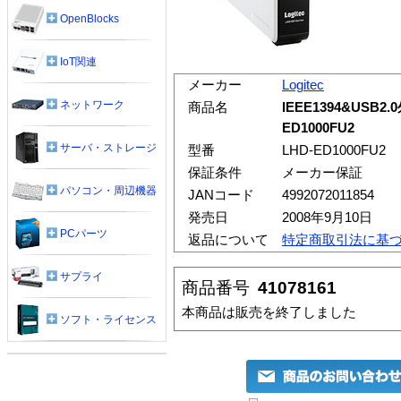
OpenBlocks
IoT関連
メーカー
Logitec
ネットワーク
商品名
IEEE1394&USB2
ED1000FU2
サーバ・ストレージ
型番
LHD-ED1000FU2
保証条件
メーカー保証
パソコン・周辺機器
JANコード
4992072011854
発売日
2008年9月10日
PCパーツ
返品について
特定商取引法に基
サプライ
商品番号
41078161
本商品は販売を終了しました
ソフト・ライセンス