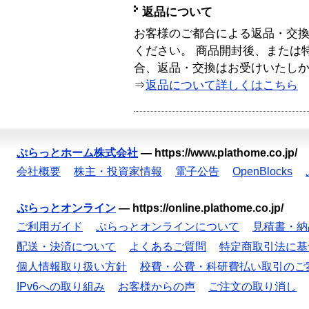
返品について
お客様のご都合による返品・交
ください。 商品開封後、または
合、返品・交換はお受けいたし
⇒
返品について詳しくはこちら
ぷらっとホーム株式会社
—
https://www.plathome.co.jp/
会社概要
株主・投資家情報
電子公告
OpenBlocks
ぷらっとオンライン
—
https://online.plathome.co.jp/
ご利用ガイド
ぷらっとオンラインについて
見積書・納
配送・決済について
よくあるご質問
特定商取引法に基
個人情報取り扱い方針
校費・公費・科研費払い取引のご
IPv6への取り組み
お客様からの声
ご注文の取り消し