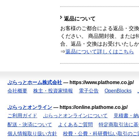
返品について
お客様のご都合による返品・交
ください。 商品開封後、または
合、返品・交換はお受けいたし
⇒
返品について詳しくはこちら
ぷらっとホーム株式会社
—
https://www.plathome.co.jp/
会社概要
株主・投資家情報
電子公告
OpenBlocks
ぷらっとオンライン
—
https://online.plathome.co.jp/
ご利用ガイド
ぷらっとオンラインについて
見積書・納
配送・決済について
よくあるご質問
特定商取引法に基
個人情報取り扱い方針
校費・公費・科研費払い取引のご