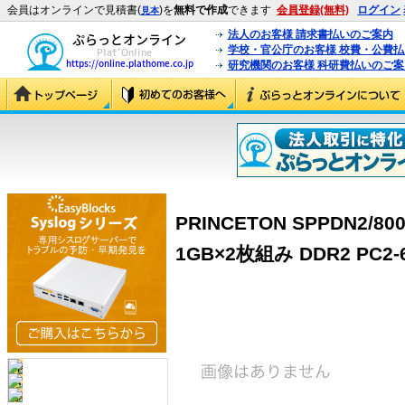
会員はオンラインで見積書(
)を
無料で作成
できます
会員登録(無料)
ログイン
見本
法人のお客様 請求書払いのご案内
学校・官公庁のお客様 校費・公費
研究機関のお客様 科研費払いのご案
PRINCETON SPPDN2/80
1GB×2枚組み DDR2 PC2-64