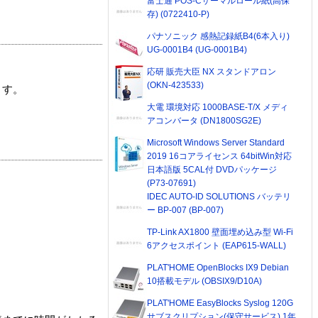
富士通 POS-Cサーマルロール紙(高保
存) (0722410-P)
パナソニック 感熱記録紙B4(6本入り)
UG-0001B4 (UG-0001B4)
応研 販売大臣 NX スタンドアロン
(OKN-423533)
ます。
大電 環境対応 1000BASE-T/X メディ
アコンバータ (DN1800SG2E)
Microsoft Windows Server Standard
2019 16コアライセンス 64bitWin対応
日本語版 5CAL付 DVDパッケージ
(P73-07691)
IDEC AUTO-ID SOLUTIONS バッテリ
ー BP-007 (BP-007)
TP-Link AX1800 壁面埋め込み型 Wi-Fi
6アクセスポイント (EAP615-WALL)
PLAT'HOME OpenBlocks IX9 Debian
10搭載モデル (OBSIX9/D10A)
PLAT'HOME EasyBlocks Syslog 120G
サブスクリプション(保守サービス) 1年