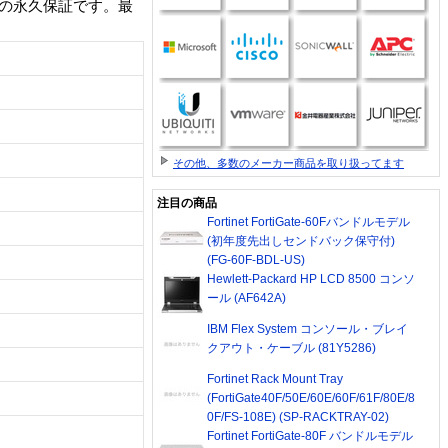
安心の永久保証です。最
その他、多数のメーカー商品を取り扱ってます
注目の商品
Fortinet FortiGate-60Fバンドルモデル
(初年度先出しセンドバック保守付)
(FG-60F-BDL-US)
Hewlett-Packard HP LCD 8500 コンソ
ール (AF642A)
IBM Flex System コンソール・ブレイ
クアウト・ケーブル (81Y5286)
Fortinet Rack Mount Tray
(FortiGate40F/50E/60E/60F/61F/80E/8
0F/FS-108E) (SP-RACKTRAY-02)
Fortinet FortiGate-80F バンドルモデル