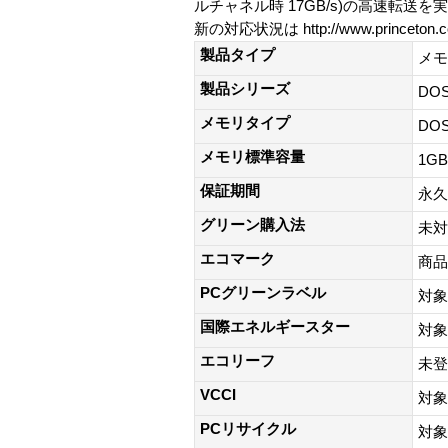
ルチャネル時 17GB/s)の高速転送
新の対応状況は http://www.princeton.
製品タイプ
メモ
製品シリーズ
DO
メモリタイプ
DOS
メモリ標準容量
1GB
保証期間
永久
グリーン購入法
未対
エコマーク
商品
PCグリーンラベル
対象
国際エネルギースター
対象
エコリーフ
未登
VCCI
対象
PCリサイクル
対象