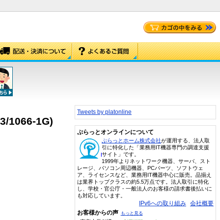
Tweets by platonline
3/1066-1G)
ぷらっとオンラインについて
ぷらっとホーム株式会社
が運用する、法人取
引に特化した「業務用IT機器専門の調達支援
サイト」です。
1999年よりネットワーク機器、サーバ、スト
レージ、パソコン周辺機器、PCパーツ、ソフトウェ
ア、ライセンスなど、業務用IT機器中心に販売。品揃え
は業界トップクラスの約5.5万点です。法人取引に特化
し、学校・官公庁・一般法人のお客様の請求書後払いに
も対応しています。
IPv6への取り組み
会社概要
お客様からの声
もっと見る