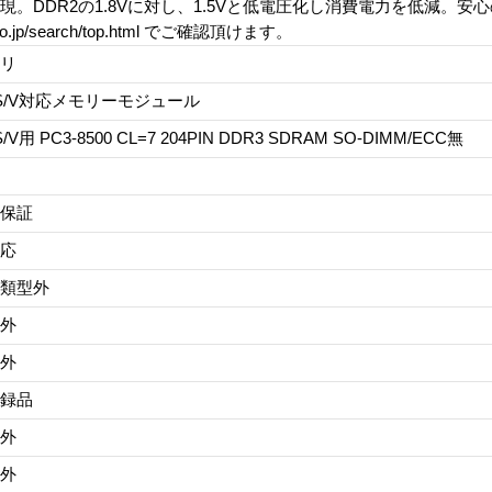
を実現。DDR2の1.8Vに対し、1.5Vと低電圧化し消費電力を低減。
co.jp/search/top.html でご確認頂けます。
リ
S/V対応メモリーモジュール
/V用 PC3-8500 CL=7 204PIN DDR3 SDRAM SO-DIMM/ECC無
保証
応
類型外
外
外
録品
外
外