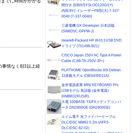
着までに時間がかかる
間付き (EBIX/SYSLOG120G/1Y)
内田洋行 イレーザーFB型(大) 7-337-
0040 (7-337-0040)
三菱電機 GX Developer 日本語版
(SW8D5C-GPPW-J)
Hewlett-Packard HP 外付けUSB DVD
ドライブ (701498-B21)
CISCO Japan 250V AC Type A Power
Cable (CAB-TA-250V-JP=)
の事情なく8日以上経
PLAT'HOME OpenBlocks IX9 Debian
11搭載モデル (OBSIX9/D11A)
金井電器産業 MINI KEYBOARD Pro
USBモデル 英語版 (金井電器)
(HMB632KUS/R)
大電 100BASE-TX/FXメディアコンバ
ータ DN2800GE (DN2800GE)
エイム電子 光ファイバーケーブル
DLC/DSC MM62.5 2m (AFP2-
DLC/DSC-62-02)