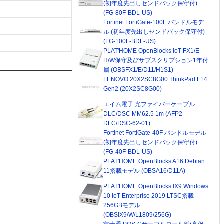
(初年度先出しセンドバック保守付)
(FG-80F-BDL-US)
Fortinet FortiGate-100F バンドルモデ
ル (初年度先出しセンドバック保守付)
(FG-100F-BDL-US)
PLAT'HOME OpenBlocks IoT FX1/E
H/W保守及びサブスクリプション1年付
属 (OBSFX1/E/D11/H1S1)
LENOVO 20X2SC8G00 ThinkPad L14
Gen2 (20X2SC8G00)
エイム電子 光ファイバーケーブル
DLC/DSC MM62.5 1m (AFP2-
DLC/DSC-62-01)
Fortinet FortiGate-40F バンドルモデル
(初年度先出しセンドバック保守付)
(FG-40F-BDL-US)
PLAT'HOME OpenBlocks A16 Debian
11搭載モデル (OBSA16/D11A)
PLAT'HOME OpenBlocks IX9 Windows
10 IoT Enterprise 2019 LTSC搭載
256GBモデル
(OBSIX9/W/L1809/256G)