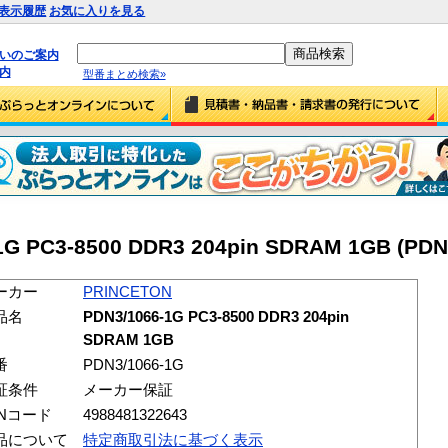
表示履歴
お気に入りを見る
払いのご案内
内
型番まとめ検索»
G PC3-8500 DDR3 204pin SDRAM 1GB (PDN
ーカー
PRINCETON
品名
PDN3/1066-1G PC3-8500 DDR3 204pin
SDRAM 1GB
番
PDN3/1066-1G
証条件
メーカー保証
ANコード
4988481322643
品について
特定商取引法に基づく表示