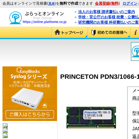
会員はオンラインで見積書(
)を
無料で作成
できます
会員登録(無料)
ログイン
見本
法人のお客様 請求書払いのご案内
学校・官公庁のお客様 校費・公費
研究機関のお客様 科研費払いのご案
PRINCETON PDN3/1066-1
メ
商
型
保
J
返