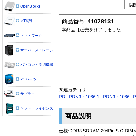
関
OpenBlocks
商品番号
41078131
IoT関連
本商品は販売を終了しました
ネットワーク
サーバ・ストレージ
パソコン・周辺機器
PCパーツ
関連カテゴリ
サプライ
PD
|
PDN3・1066-1
|
PDN3・1066
|
ソフト・ライセンス
商品説明
仕様:DDR3 SDRAM 204Pin S.O.DIM