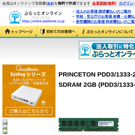
会員はオンラインで見積書(
)を
無料で作成
できます
会員登録(無料)
ログイン
見本
法人のお客様 請求書払いのご案内
学校・官公庁のお客様 校費・公費
研究機関のお客様 科研費払いのご案
PRINCETON PDD3/1333-2
SDRAM 2GB (PDD3/1333