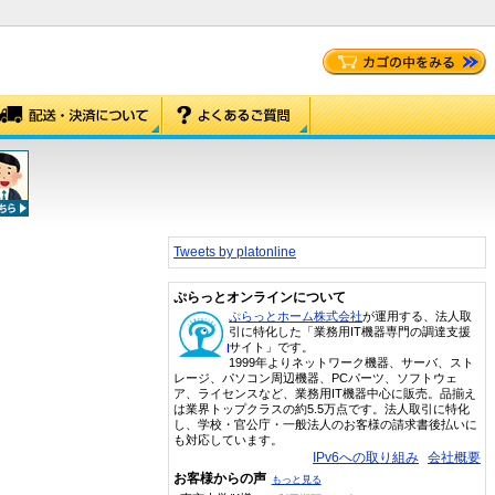
Tweets by platonline
ぷらっとオンラインについて
ぷらっとホーム株式会社
が運用する、法人取
引に特化した「業務用IT機器専門の調達支援
サイト」です。
1999年よりネットワーク機器、サーバ、スト
レージ、パソコン周辺機器、PCパーツ、ソフトウェ
ア、ライセンスなど、業務用IT機器中心に販売。品揃え
は業界トップクラスの約5.5万点です。法人取引に特化
し、学校・官公庁・一般法人のお客様の請求書後払いに
も対応しています。
IPv6への取り組み
会社概要
お客様からの声
もっと見る