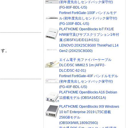
(初年度先出しセンドバック保守付)
(FG-80F-BDL-US)
Fortinet FortiGate-100F バンドルモデ
ル (初年度先出しセンドバック保守付)
(FG-100F-BDL-US)
PLAT'HOME OpenBlocks IoT FX1/E
H/W保守及びサブスクリプション1年付
属 (OBSFX1/E/D11/H1S1)
LENOVO 20X2SC8G00 ThinkPad L14
ます。
Gen2 (20X2SC8G00)
エイム電子 光ファイバーケーブル
DLC/DSC MM62.5 1m (AFP2-
DLC/DSC-62-01)
Fortinet FortiGate-40F バンドルモデル
(初年度先出しセンドバック保守付)
(FG-40F-BDL-US)
PLAT'HOME OpenBlocks A16 Debian
11搭載モデル (OBSA16/D11A)
PLAT'HOME OpenBlocks IX9 Windows
10 IoT Enterprise 2019 LTSC搭載
256GBモデル
(OBSIX9/W/L1809/256G)