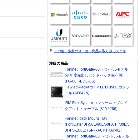
その他、多数のメーカー商品を取り扱ってます
注目の商品
Fortinet FortiGate-60Fバンドルモデル
(初年度先出しセンドバック保守付)
(FG-60F-BDL-US)
Hewlett-Packard HP LCD 8500 コンソ
ール (AF642A)
IBM Flex System コンソール・ブレイ
クアウト・ケーブル (81Y5286)
Fortinet Rack Mount Tray
(FortiGate40F/50E/60E/60F/61F/80E/8
0F/FS-108E) (SP-RACKTRAY-02)
Fortinet FortiGate-80F バンドルモデル