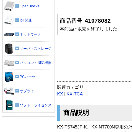
OpenBlocks
商品番号
41078082
IoT関連
本商品は販売を終了しました
ネットワーク
サーバ・ストレージ
パソコン・周辺機器
PCパーツ
関連カテゴリ
サプライ
KX
|
KX-TCA
ソフト・ライセンス
商品説明
KX-TS745JP-K、KX-NT7