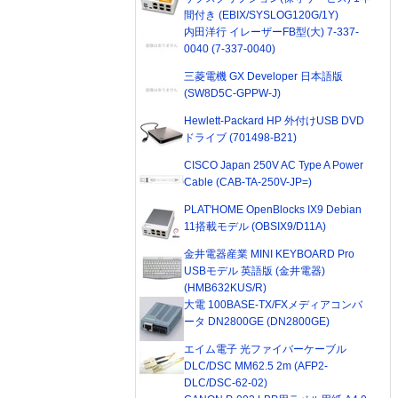
間付き (EBIX/SYSLOG120G/1Y)
内田洋行 イレーザーFB型(大) 7-337-
0040 (7-337-0040)
三菱電機 GX Developer 日本語版
(SW8D5C-GPPW-J)
Hewlett-Packard HP 外付けUSB DVD
ドライブ (701498-B21)
CISCO Japan 250V AC Type A Power
Cable (CAB-TA-250V-JP=)
PLAT'HOME OpenBlocks IX9 Debian
11搭載モデル (OBSIX9/D11A)
金井電器産業 MINI KEYBOARD Pro
USBモデル 英語版 (金井電器)
(HMB632KUS/R)
大電 100BASE-TX/FXメディアコンバ
ータ DN2800GE (DN2800GE)
エイム電子 光ファイバーケーブル
DLC/DSC MM62.5 2m (AFP2-
DLC/DSC-62-02)