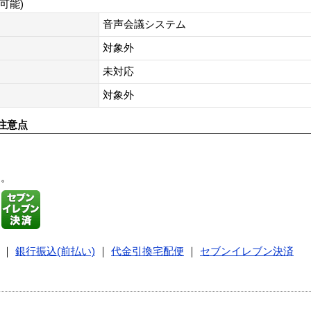
可能)
音声会議システム
対象外
未対応
対象外
注意点
す。
｜
銀行振込(前払い)
｜
代金引換宅配便
｜
セブンイレブン決済