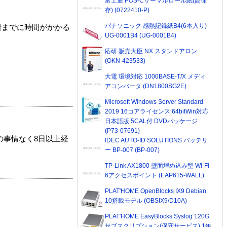
富士通 POS-Cサーマルロール紙(高保
存) (0722410-P)
パナソニック 感熱記録紙B4(6本入り)
着までに時間がかかる
UG-0001B4 (UG-0001B4)
応研 販売大臣 NX スタンドアロン
(OKN-423533)
大電 環境対応 1000BASE-T/X メディ
アコンバータ (DN1800SG2E)
Microsoft Windows Server Standard
2019 16コアライセンス 64bitWin対応
日本語版 5CAL付 DVDパッケージ
(P73-07691)
の事情なく8日以上経
IDEC AUTO-ID SOLUTIONS バッテリ
ー BP-007 (BP-007)
TP-Link AX1800 壁面埋め込み型 Wi-Fi
6アクセスポイント (EAP615-WALL)
PLAT'HOME OpenBlocks IX9 Debian
10搭載モデル (OBSIX9/D10A)
PLAT'HOME EasyBlocks Syslog 120G
サブスクリプション(保守サービス) 1年