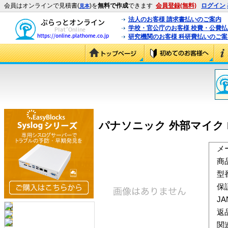
会員はオンラインで見積書(
)を
無料で作成
できます
会員登録(無料)
ログイン
見本
法人のお客様 請求書払いのご案内
学校・官公庁のお客様 校費・公費
研究機関のお客様 科研費払いのご案
パナソニック 外部マイク KX-T
メ
商
型
保
J
返
関