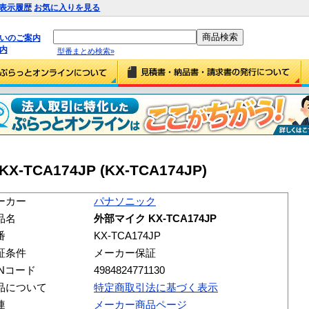
表示履歴
お気に入りを見る
払いのご案内
内
型番まとめ検索»
CA174JP (KX-TCA174JP)
ーカー
パナソニック
品名
外部マイク KX-TCA174JP
番
KX-TCA174JP
証条件
メーカー保証
ANコード
4984824771130
品について
特定商取引法に基づく表示
連
メーカー商品ページ