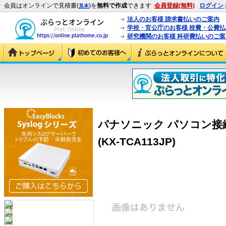
会員はオンラインで見積書(
)を
無料で作成
できます
会員登録(無料)
ログイン
見本
法人のお客様 請求書払いのご案内
学校・官公庁のお客様 校費・公費
研究機関のお客様 科研費払いのご案
パナソニック パソコン接続ケ
(KX-TCA113JP)