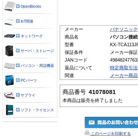
OpenBlocks
IoT関連
メーカー
パナソニック
ネットワーク
商品名
パソコン接続ケ
型番
KX-TCA113J
サーバ・ストレージ
保証条件
メーカー保証
JANコード
49848247763
パソコン・周辺機器
返品について
特定商取引法
関連
メーカー商品
PCパーツ
商品番号
41078081
サプライ
本商品は販売を終了しました
ソフト・ライセンス
このページを印刷する