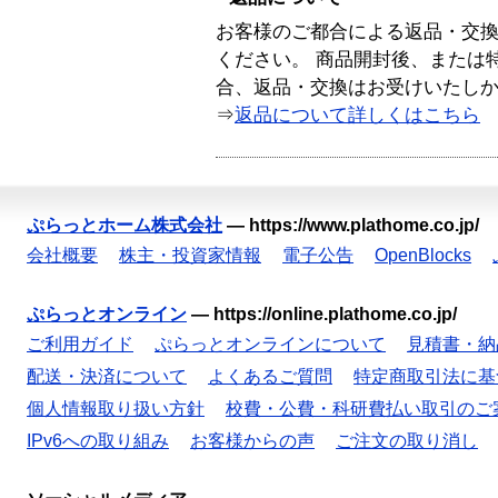
お客様のご都合による返品・交
ください。 商品開封後、または
合、返品・交換はお受けいたし
⇒
返品について詳しくはこちら
ぷらっとホーム株式会社
—
https://www.plathome.co.jp/
会社概要
株主・投資家情報
電子公告
OpenBlocks
ぷらっとオンライン
—
https://online.plathome.co.jp/
ご利用ガイド
ぷらっとオンラインについて
見積書・納
配送・決済について
よくあるご質問
特定商取引法に基
個人情報取り扱い方針
校費・公費・科研費払い取引のご
IPv6への取り組み
お客様からの声
ご注文の取り消し