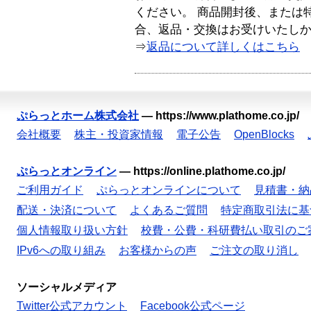
ください。 商品開封後、または
合、返品・交換はお受けいたし
⇒
返品について詳しくはこちら
ぷらっとホーム株式会社
—
https://www.plathome.co.jp/
会社概要
株主・投資家情報
電子公告
OpenBlocks
ぷらっとオンライン
—
https://online.plathome.co.jp/
ご利用ガイド
ぷらっとオンラインについて
見積書・納
配送・決済について
よくあるご質問
特定商取引法に基
個人情報取り扱い方針
校費・公費・科研費払い取引のご
IPv6への取り組み
お客様からの声
ご注文の取り消し
ソーシャルメディア
Twitter公式アカウント
Facebook公式ページ