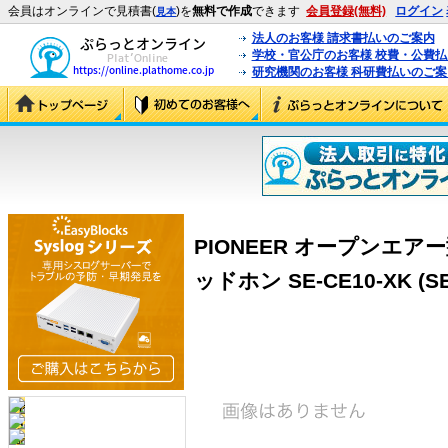
会員はオンラインで見積書(
)を
無料で作成
できます
会員登録(無料)
ログイン
見本
法人のお客様 請求書払いのご案内
学校・官公庁のお客様 校費・公費
研究機関のお客様 科研費払いのご案
PIONEER オープンエ
ッドホン SE-CE10-XK (SE