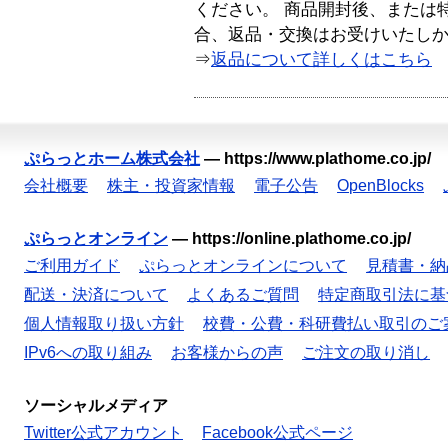
ください。 商品開封後、または
合、返品・交換はお受けいたし
⇒
返品について詳しくはこちら
ぷらっとホーム株式会社
—
https://www.plathome.co.jp/
会社概要
株主・投資家情報
電子公告
OpenBlocks
ぷらっとオンライン
—
https://online.plathome.co.jp/
ご利用ガイド
ぷらっとオンラインについて
見積書・納
配送・決済について
よくあるご質問
特定商取引法に基
個人情報取り扱い方針
校費・公費・科研費払い取引のご
IPv6への取り組み
お客様からの声
ご注文の取り消し
ソーシャルメディア
Twitter公式アカウント
Facebook公式ページ