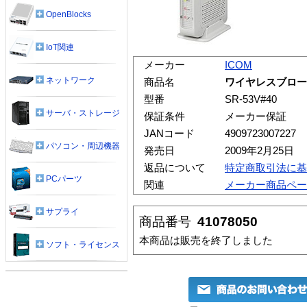
OpenBlocks
IoT関連
メーカー
ICOM
ネットワーク
商品名
ワイヤレスブロードバ
型番
SR-53V#40
サーバ・ストレージ
保証条件
メーカー保証
JANコード
4909723007227
パソコン・周辺機器
発売日
2009年2月25日
返品について
特定商取引法に基
PCパーツ
関連
メーカー商品ペー
サプライ
商品番号
41078050
本商品は販売を終了しました
ソフト・ライセンス