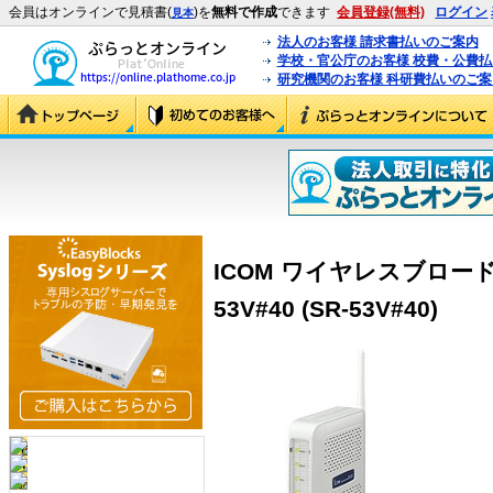
会員はオンラインで見積書(
)を
無料で作成
できます
会員登録(無料)
ログイン
見本
法人のお客様 請求書払いのご案内
学校・官公庁のお客様 校費・公費
研究機関のお客様 科研費払いのご案
ICOM ワイヤレスブロード
53V#40 (SR-53V#40)