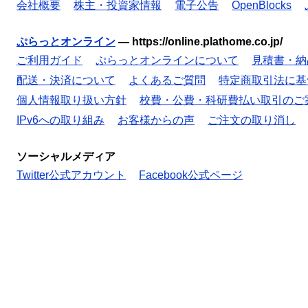
会社概要
株主・投資家情報
電子公告
OpenBlocks
ぷらっとオンライン
—
https://online.plathome.co.jp/
ご利用ガイド
ぷらっとオンラインについて
見積書・納
配送・決済について
よくあるご質問
特定商取引法に基
個人情報取り扱い方針
校費・公費・科研費払い取引のご
IPv6への取り組み
お客様からの声
ご注文の取り消し
ソーシャルメディア
Twitter公式アカウント
Facebook公式ページ