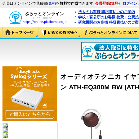
会員はオンラインで見積書(
)を
無料で作成
できます
会員登録(無料)
ログイン
見本
法人のお客様 請求書払いのご案内
学校・官公庁のお客様 校費・公費
研究機関のお客様 科研費払いのご案
オーディオテクニカ イヤ
ン ATH-EQ300M BW (AT