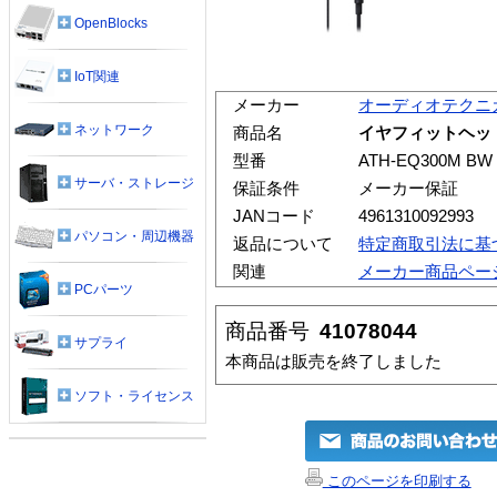
OpenBlocks
IoT関連
メーカー
オーディオテクニ
ネットワーク
商品名
イヤフィットヘッドホ
型番
ATH-EQ300M BW
サーバ・ストレージ
保証条件
メーカー保証
JANコード
4961310092993
パソコン・周辺機器
返品について
特定商取引法に基
関連
メーカー商品ペー
PCパーツ
商品番号
41078044
サプライ
本商品は販売を終了しました
ソフト・ライセンス
このページを印刷する