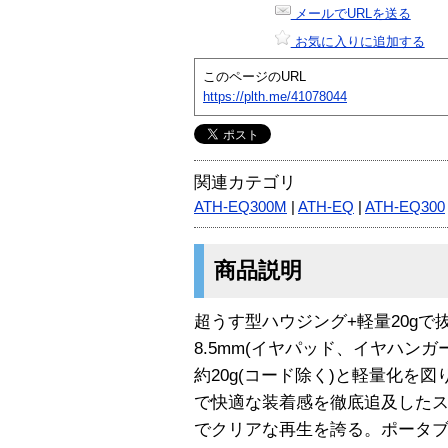
メールでURLを送る
お気に入りに追加する
このページのURL
https://plth.me/41078044
関連カテゴリ
ATH-EQ300M
|
ATH-EQ
|
ATH-EQ300
商品説明
超うす型ハウジング+軽量20g
8.5mm(イヤパッド、イヤハン
約20g(コード除く)と軽量化を
で快適な装着感を徹底追及したス
でクリアな再生を誇る。ポータブル