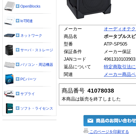
OpenBlocks
IoT関連
メーカー
オーディオテク
ネットワーク
商品名
ポータブルスピー
型番
ATP-SP505
サーバ・ストレージ
保証条件
メーカー保証
JANコード
4961310103903
パソコン・周辺機器
返品について
特定商取引法に
関連
メーカー商品ペ
PCパーツ
商品番号
41078038
サプライ
本商品は販売を終了しました
ソフト・ライセンス
このページを印刷する