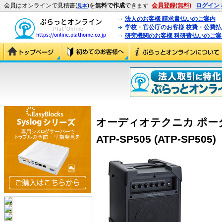
会員はオンラインで見積書(
)を
無料で作成
できます
会員登録(無料)
ログイン
見本
法人のお客様 請求書払いのご案内
学校・官公庁のお客様 校費・公費
研究機関のお客様 科研費払いのご案
オーディオテクニカ ポー
ATP-SP505 (ATP-SP505)