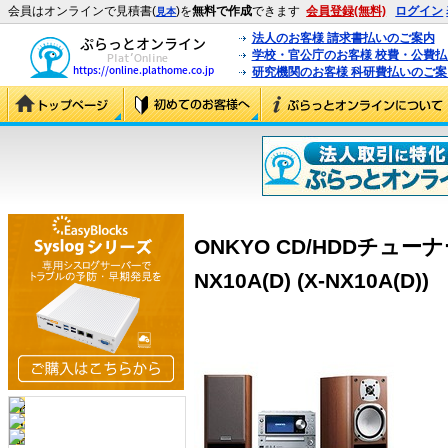
会員はオンラインで見積書(
)を
無料で作成
できます
会員登録(無料)
ログイン
見本
法人のお客様 請求書払いのご案内
学校・官公庁のお客様 校費・公費
研究機関のお客様 科研費払いのご案
ONKYO CD/HDDチュー
NX10A(D) (X-NX10A(D))