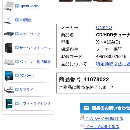
OpenBlocks
IoT関連
メーカー
ONKYO
ネットワーク
商品名
CD/HDDチューナ
型番
X-NX10A(D)
サーバ・ストレージ
保証条件
メーカー保証
JANコード
4961330025216
パソコン・周辺機器
返品について
特定商取引法に
PCパーツ
商品番号
41078022
本商品は販売を終了しました
サプライ
ソフト・ライセンス
このページを印刷する
メールでURLを送る