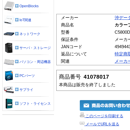
OpenBlocks
メーカー
沖デー
IoT関連
商品名
カラープ
型番
C5800
ネットワーク
保証条件
メーカ
JANコード
494944
サーバ・ストレージ
返品について
特定商
関連
メーカ
パソコン・周辺機器
商品番号
41078017
PCパーツ
本商品は販売を終了しました
サプライ
ソフト・ライセンス
このページを印刷する
メールでURLを送る