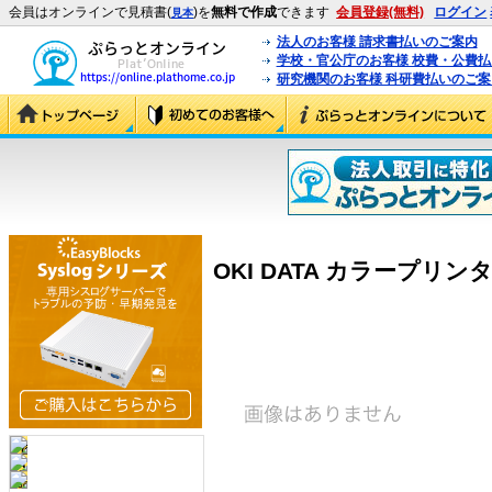
会員はオンラインで見積書(
)を
無料で作成
できます
会員登録(無料)
ログイン
見本
法人のお客様 請求書払いのご案内
学校・官公庁のお客様 校費・公費
研究機関のお客様 科研費払いのご案
OKI DATA カラープリンタ C