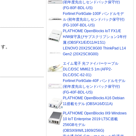
(初年度先出しセンドバック保守付)
(FG-80F-BDL-US)
Fortinet FortiGate-100F バンドルモデ
ル (初年度先出しセンドバック保守付)
(FG-100F-BDL-US)
PLAT'HOME OpenBlocks IoT FX1/E
H/W保守及びサブスクリプション1年付
属 (OBSFX1/E/D11/H1S1)
ます。
LENOVO 20X2SC8G00 ThinkPad L14
Gen2 (20X2SC8G00)
エイム電子 光ファイバーケーブル
DLC/DSC MM62.5 1m (AFP2-
DLC/DSC-62-01)
Fortinet FortiGate-40F バンドルモデル
(初年度先出しセンドバック保守付)
(FG-40F-BDL-US)
PLAT'HOME OpenBlocks A16 Debian
11搭載モデル (OBSA16/D11A)
PLAT'HOME OpenBlocks IX9 Windows
10 IoT Enterprise 2019 LTSC搭載
256GBモデル
(OBSIX9/W/L1809/256G)