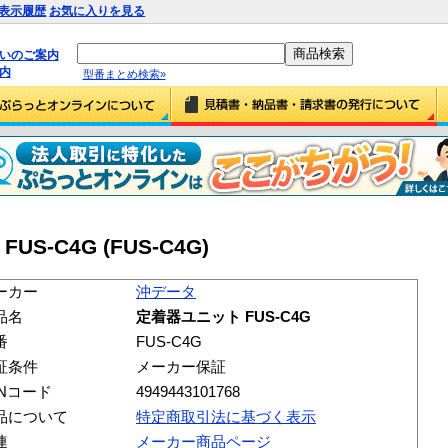
表示履歴
お気に入りを見る
払いのご案内
内
型番まとめ検索»
US-C4G (FUS-C4G)
ーカー
沖データ
品名
定着器ユニット FUS-C4G
番
FUS-C4G
証条件
メーカー保証
ANコード
4949443101768
品について
特定商取引法に基づく表示
連
メーカー商品ページ