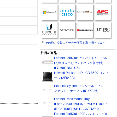
その他、多数のメーカー商品を取り扱ってます
注目の商品
Fortinet FortiGate-60Fバンドルモデル
(初年度先出しセンドバック保守付)
(FG-60F-BDL-US)
Hewlett-Packard HP LCD 8500 コンソ
ール (AF642A)
IBM Flex System コンソール・ブレイ
クアウト・ケーブル (81Y5286)
Fortinet Rack Mount Tray
(FortiGate40F/50E/60E/60F/61F/80E/8
0F/FS-108E) (SP-RACKTRAY-02)
Fortinet FortiGate-80F バンドルモデル