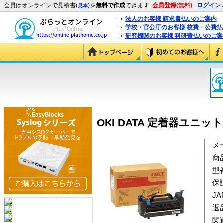
会員はオンラインで見積書(
)を
無料で作成
できます
会員登録(無料)
ログイン
見本
法人のお客様 請求書払いのご案内
学校・官公庁のお客様 校費・公費
研究機関のお客様 科研費払いのご案
OKI DATA 定着器ユニット F
メ
商
型
保
J
返
関