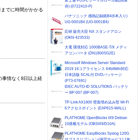
富士通 POS-Cサーマルロール紙(高保
存) (0722410-P)
着までに時間がかかる
パナソニック 感熱記録紙B4(6本入り)
UG-0001B4 (UG-0001B4)
応研 販売大臣 NX スタンドアロン
(OKN-423533)
大電 環境対応 1000BASE-T/X メディ
アコンバータ (DN1800SG2E)
Microsoft Windows Server Standard
2019 16コアライセンス 64bitWin対応
日本語版 5CAL付 DVDパッケージ
の事情なく8日以上経
(P73-07691)
IDEC AUTO-ID SOLUTIONS バッテリ
ー BP-007 (BP-007)
TP-Link AX1800 壁面埋め込み型 Wi-Fi
6アクセスポイント (EAP615-WALL)
PLAT'HOME OpenBlocks IX9 Debian
10搭載モデル (OBSIX9/D10A)
PLAT'HOME EasyBlocks Syslog 120G
サブスクリプション(保守サービス) 1年