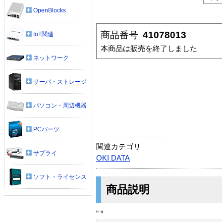
OpenBlocks
商品番号
41078013
IoT関連
本商品は販売を終了しました
ネットワーク
サーバ・ストレージ
パソコン・周辺機器
PCパーツ
関連カテゴリ
サプライ
OKI DATA
ソフト・ライセンス
商品説明
” “