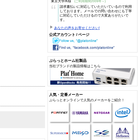
東京大学/K様
(ご利用期間2009年～)
“
請求書払いに対応していただいているので利用
しております。メールでの問い合わせにも丁寧
に対応していただけるので大変ありがたいで
す。
あなたの声をお寄せください!
公式アカウント / ページ
ぷらっとホーム社製品
当社ブランドの製品情報はこちら
人気・定番メーカー
ぷらっとオンラインで人気のメーカーをご紹介！