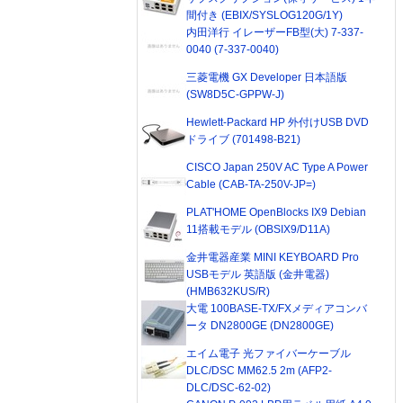
間付き (EBIX/SYSLOG120G/1Y)
内田洋行 イレーザーFB型(大) 7-337-
0040 (7-337-0040)
三菱電機 GX Developer 日本語版
(SW8D5C-GPPW-J)
Hewlett-Packard HP 外付けUSB DVD
ドライブ (701498-B21)
CISCO Japan 250V AC Type A Power
Cable (CAB-TA-250V-JP=)
PLAT'HOME OpenBlocks IX9 Debian
11搭載モデル (OBSIX9/D11A)
金井電器産業 MINI KEYBOARD Pro
USBモデル 英語版 (金井電器)
(HMB632KUS/R)
大電 100BASE-TX/FXメディアコンバ
ータ DN2800GE (DN2800GE)
エイム電子 光ファイバーケーブル
DLC/DSC MM62.5 2m (AFP2-
DLC/DSC-62-02)