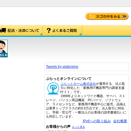
Tweets by platonline
ぷらっとオンラインについて
ぷらっとホーム株式会社
が運用する、法人取
引に特化した「業務用IT機器専門の調達支援
サイト」です。
1999年よりネットワーク機器、サーバ、スト
レージ、パソコン周辺機器、PCパーツ、ソフトウェ
ア、ライセンスなど、業務用IT機器中心に販売。品揃え
は業界トップクラスの約5.5万点です。法人取引に特化
し、学校・官公庁・一般法人のお客様の請求書後払いに
も対応しています。
IPv6への取り組み
会社概要
お客様からの声
もっと見る