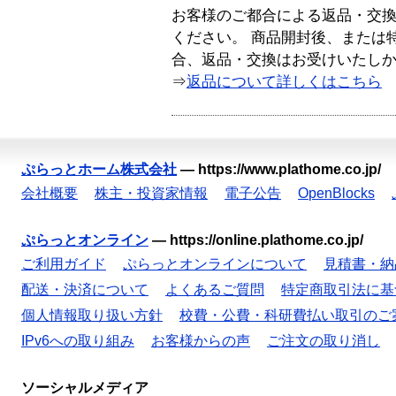
お客様のご都合による返品・交
ください。 商品開封後、または
合、返品・交換はお受けいたし
⇒
返品について詳しくはこちら
ぷらっとホーム株式会社
—
https://www.plathome.co.jp/
会社概要
株主・投資家情報
電子公告
OpenBlocks
ぷらっとオンライン
—
https://online.plathome.co.jp/
ご利用ガイド
ぷらっとオンラインについて
見積書・納
配送・決済について
よくあるご質問
特定商取引法に基
個人情報取り扱い方針
校費・公費・科研費払い取引のご
IPv6への取り組み
お客様からの声
ご注文の取り消し
ソーシャルメディア