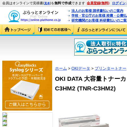
会員はオンラインで見積書(
)を
無料で作成
できます
会員登録(無料)
ログイン
見本
法人のお客様 請求書払いのご案内
学校・官公庁のお客様 校費・公費
研究機関のお客様 科研費払いのご案
ホーム
>
OKIデータ
>
プリンタートナー
OKI DATA 大容量トナー
C3HM2 (TNR-C3HM2)