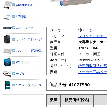
OpenBlocks
IoT関連
ネットワーク
メーカー
沖データ
シリーズ
プリンタートナー
サーバ・ストレージ
商品名
大容量トナーカート
型番
TNR-C3HM2
パソコン・周辺機器
保証条件
メーカー保証
JANコード
4949443204681
PCパーツ
返品について
特定商取引法に基
関連
メーカー商品ペー
サプライ
商品番号
41077990
ソフト・ライセンス
数量
販売価格
(税込)