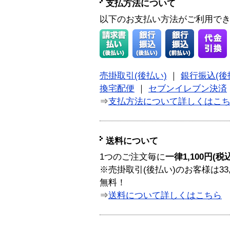
支払方法について
以下のお支払い方法がご利用で
売掛取引(後払い)
｜
銀行振込(後
換宅配便
｜
セブンイレブン決済
⇒
支払方法について詳しくはこ
送料について
1つのご注文毎に
一律1,100円(税
※売掛取引(後払い)のお客様は33
無料！
⇒
送料について詳しくはこちら