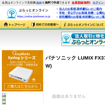
会員はオンラインで見積書(
)を
無料で作成
できます
会員登録(無料)
ログイン
見本
法人のお客様 請求書払いのご案内
学校・官公庁のお客様 校費・公費
研究機関のお客様 科研費払いのご案
パナソニック LUMIX FX37 
W)