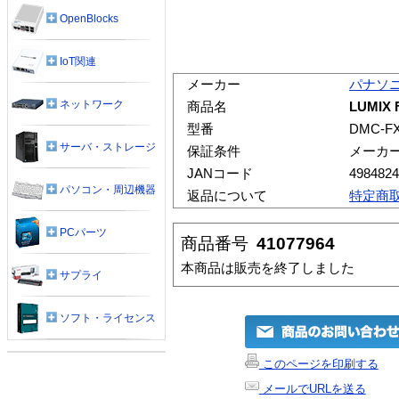
OpenBlocks
IoT関連
メーカー
パナソ
ネットワーク
商品名
LUMIX 
型番
DMC-F
サーバ・ストレージ
保証条件
メーカ
JANコード
4984824
パソコン・周辺機器
返品について
特定商
PCパーツ
商品番号
41077964
本商品は販売を終了しました
サプライ
ソフト・ライセンス
このページを印刷する
メールでURLを送る