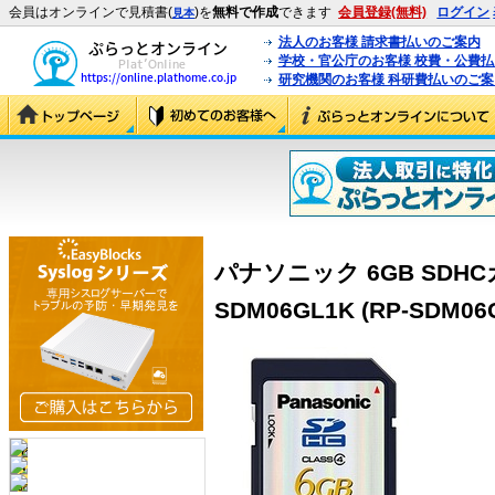
会員はオンラインで見積書(
)を
無料で作成
できます
会員登録(無料)
ログイン
見本
法人のお客様 請求書払いのご案内
学校・官公庁のお客様 校費・公費
研究機関のお客様 科研費払いのご案
パナソニック 6GB SDHCカ
SDM06GL1K (RP-SDM06