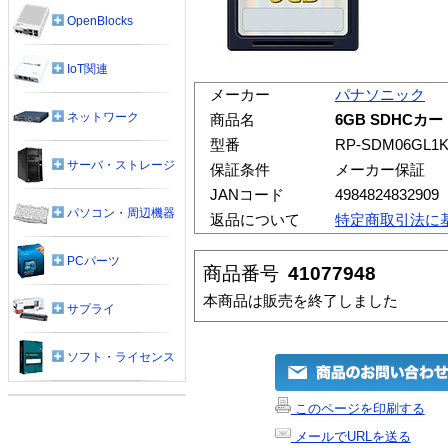
OpenBlocks
IoT関連
メーカー
パナソニック
ネットワーク
商品名
6GB SDHCカード
型番
RP-SDM06GL1
サーバ・ストレージ
保証条件
メーカー保証
JANコード
4984824832909
パソコン・周辺機器
返品について
特定商取引法に
PCパーツ
商品番号
41077948
本商品は販売を終了しました
サプライ
ソフト・ライセンス
このページを印刷する
メールでURLを送る