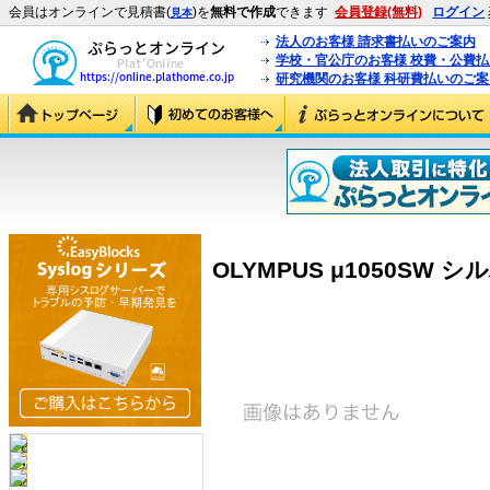
会員はオンラインで見積書(
)を
無料で作成
できます
会員登録(無料)
ログイン
見本
法人のお客様 請求書払いのご案内
学校・官公庁のお客様 校費・公費
研究機関のお客様 科研費払いのご案
OLYMPUS μ1050SW シル