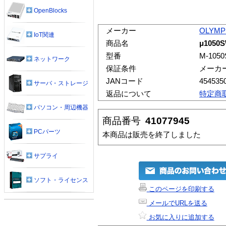
OpenBlocks
メーカー
OLYMP
IoT関連
商品名
μ105
型番
M-105
ネットワーク
保証条件
メーカ
JANコード
454535
サーバ・ストレージ
返品について
特定商
パソコン・周辺機器
商品番号
41077945
PCパーツ
本商品は販売を終了しました
サプライ
ソフト・ライセンス
このページを印刷する
メールでURLを送る
お気に入りに追加する