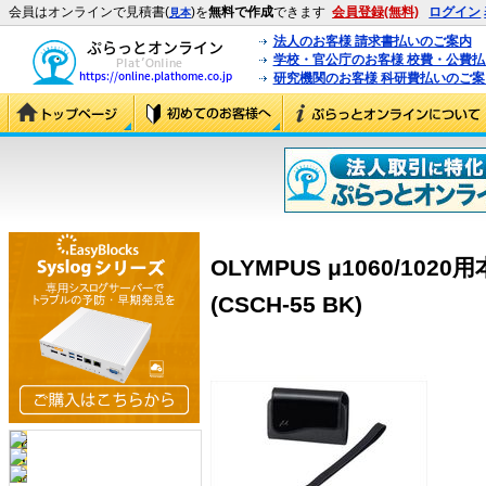
会員はオンラインで見積書(
)を
無料で作成
できます
会員登録(無料)
ログイン
見本
法人のお客様 請求書払いのご案内
学校・官公庁のお客様 校費・公費
研究機関のお客様 科研費払いのご案
OLYMPUS μ1060/1020
(CSCH-55 BK)