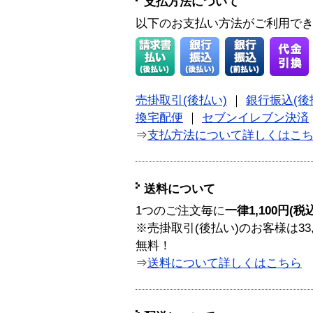
支払方法について
以下のお支払い方法がご利用で
売掛取引(後払い)
｜
銀行振込(後
換宅配便
｜
セブンイレブン決済
⇒
支払方法について詳しくはこ
送料について
1つのご注文毎に
一律1,100円(税
※売掛取引(後払い)のお客様は33
無料！
⇒
送料について詳しくはこちら