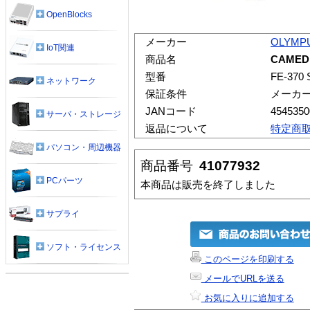
OpenBlocks
メーカー
OLYMP
IoT関連
商品名
CAMED
型番
FE-370 
ネットワーク
保証条件
メーカ
JANコード
4545350
サーバ・ストレージ
返品について
特定商
パソコン・周辺機器
商品番号
41077932
PCパーツ
本商品は販売を終了しました
サプライ
ソフト・ライセンス
このページを印刷する
メールでURLを送る
お気に入りに追加する