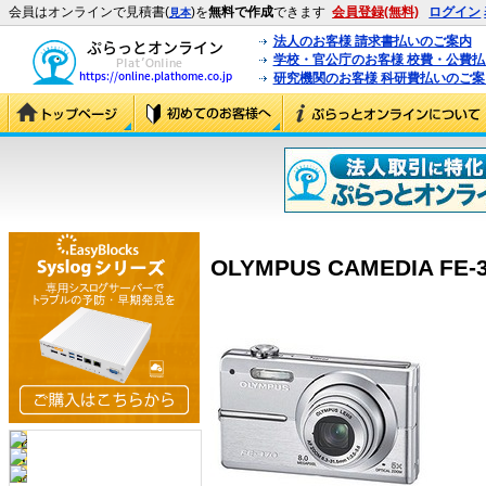
会員はオンラインで見積書(
)を
無料で作成
できます
会員登録(無料)
ログイン
見本
法人のお客様 請求書払いのご案内
学校・官公庁のお客様 校費・公費
研究機関のお客様 科研費払いのご案
OLYMPUS CAMEDIA FE-