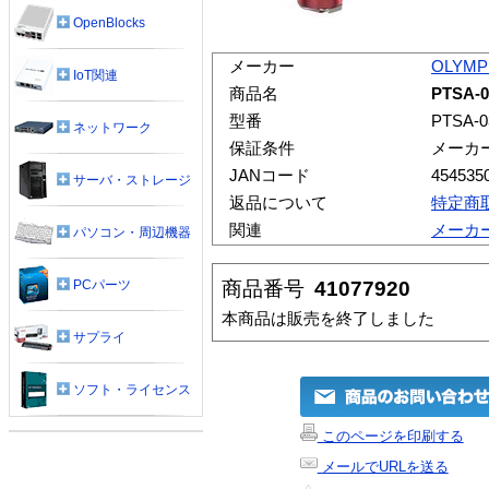
OpenBlocks
メーカー
OLYMP
IoT関連
商品名
PTSA
型番
PTSA-0
ネットワーク
保証条件
メーカ
JANコード
454535
サーバ・ストレージ
返品について
特定商
関連
メーカ
パソコン・周辺機器
商品番号
41077920
PCパーツ
本商品は販売を終了しました
サプライ
ソフト・ライセンス
このページを印刷する
メールでURLを送る