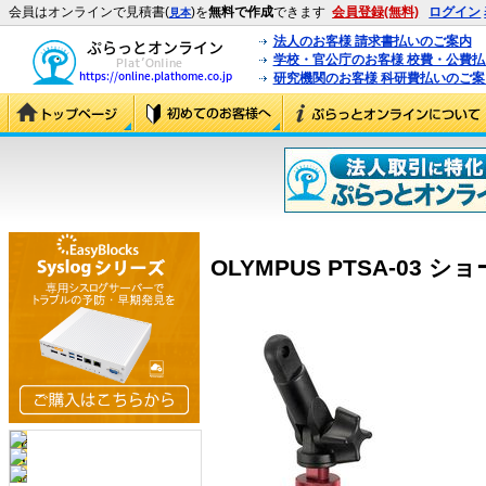
会員はオンラインで見積書(
)を
無料で作成
できます
会員登録(無料)
ログイン
見本
法人のお客様 請求書払いのご案内
学校・官公庁のお客様 校費・公費
研究機関のお客様 科研費払いのご案
OLYMPUS PTSA-03 ショ