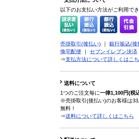
支払方法について
以下のお支払い方法がご利用で
売掛取引(後払い)
｜
銀行振込(後
換宅配便
｜
セブンイレブン決済
⇒
支払方法について詳しくはこ
送料について
1つのご注文毎に
一律1,100円(税
※売掛取引(後払い)のお客様は33
無料！
⇒
送料について詳しくはこちら