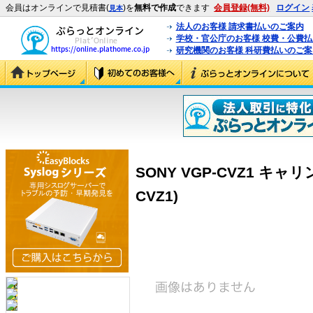
会員はオンラインで見積書(
)を
無料で作成
できます
会員登録(無料)
ログイン
見本
法人のお客様 請求書払いのご案内
学校・官公庁のお客様 校費・公費
研究機関のお客様 科研費払いのご案
SONY VGP-CVZ1 キャ
CVZ1)