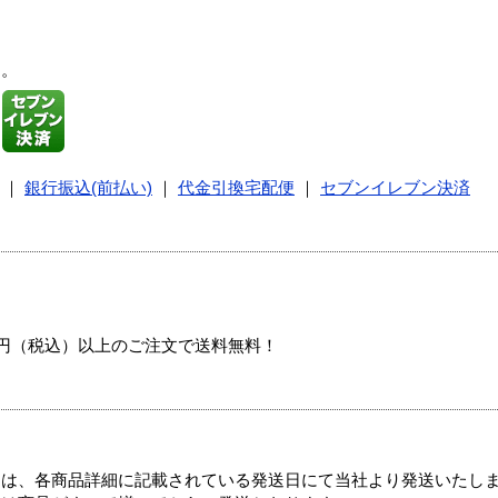
す。
｜
銀行振込(前払い)
｜
代金引換宅配便
｜
セブンイレブン決済
00円（税込）以上のご注文で送料無料！
ては、各商品詳細に記載されている発送日にて当社より発送いたし