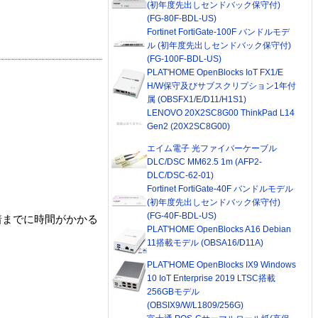
(初年度先出しセンドバック保守付)
(FG-80F-BDL-US)
Fortinet FortiGate-100F バンドルモデ
ル (初年度先出しセンドバック保守付)
(FG-100F-BDL-US)
PLAT'HOME OpenBlocks IoT FX1/E
H/W保守及びサブスクリプション1年付
属 (OBSFX1/E/D11/H1S1)
LENOVO 20X2SC8G00 ThinkPad L14
Gen2 (20X2SC8G00)
エイム電子 光ファイバーケーブル
DLC/DSC MM62.5 1m (AFP2-
DLC/DSC-62-01)
Fortinet FortiGate-40F バンドルモデル
(初年度先出しセンドバック保守付)
(FG-40F-BDL-US)
着までに時間がかかる
PLAT'HOME OpenBlocks A16 Debian
11搭載モデル (OBSA16/D11A)
PLAT'HOME OpenBlocks IX9 Windows
10 IoT Enterprise 2019 LTSC搭載
256GBモデル
(OBSIX9/W/L1809/256G)