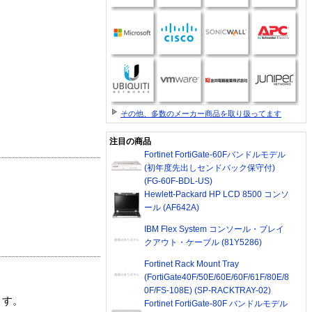
その他、多数のメーカー商品を取り扱ってます
注目の商品
Fortinet FortiGate-60Fバンドルモデル
(初年度先出しセンドバック保守付)
(FG-60F-BDL-US)
Hewlett-Packard HP LCD 8500 コンソ
ール (AF642A)
IBM Flex System コンソール・ブレイ
クアウト・ケーブル (81Y5286)
Fortinet Rack Mount Tray
(FortiGate40F/50E/60E/60F/61F/80E/8
0F/FS-108E) (SP-RACKTRAY-02)
ます。
Fortinet FortiGate-80F バンドルモデル