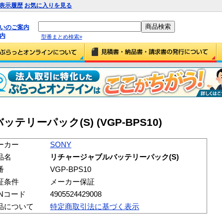
表示履歴
お気に入りを見る
払いのご案内
内
型番まとめ検索»
テリーパック(S) (VGP-BPS10)
ーカー
SONY
品名
リチャージャブルバッテリーパック(S)
番
VGP-BPS10
証条件
メーカー保証
ANコード
4905524429008
品について
特定商取引法に基づく表示