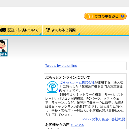
Tweets by platonline
ぷらっとオンラインについて
ぷらっとホーム株式会社
が運用する、法人取
引に特化した「業務用IT機器専門の調達支援
サイト」です。
1999年よりネットワーク機器、サーバ、スト
レージ、パソコン周辺機器、PCパーツ、ソフトウェ
ア、ライセンスなど、業務用IT機器中心に販売。品揃え
は業界トップクラスの約5.5万点です。法人取引に特化
し、学校・官公庁・一般法人のお客様の請求書後払いに
も対応しています。
IPv6への取り組み
会社概要
お客様からの声
もっと見る