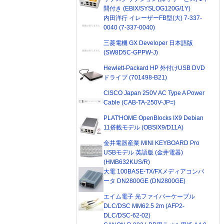
間付き (EBIX/SYSLOG120G/1Y)
内田洋行 イレーザーFB型(大) 7-337-
0040 (7-337-0040)
三菱電機 GX Developer 日本語版
(SW8D5C-GPPW-J)
Hewlett-Packard HP 外付けUSB DVD
ドライブ (701498-B21)
CISCO Japan 250V AC Type A Power
Cable (CAB-TA-250V-JP=)
PLAT'HOME OpenBlocks IX9 Debian
11搭載モデル (OBSIX9/D11A)
金井電器産業 MINI KEYBOARD Pro
USBモデル 英語版 (金井電器)
(HMB632KUS/R)
大電 100BASE-TX/FXメディアコンバ
ータ DN2800GE (DN2800GE)
エイム電子 光ファイバーケーブル
DLC/DSC MM62.5 2m (AFP2-
DLC/DSC-62-02)