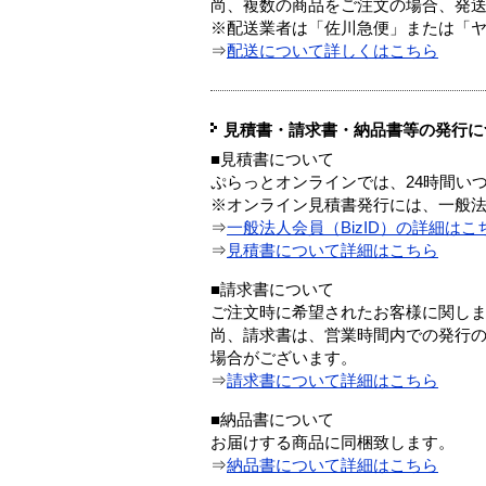
尚、複数の商品をご注文の場合、発
※配送業者は「佐川急便」または「
⇒
配送について詳しくはこちら
見積書・請求書・納品書等の発行に
■見積書について
ぷらっとオンラインでは、24時間い
※オンライン見積書発行には、一般法人
⇒
一般法人会員（BizID）の詳細はこ
⇒
見積書について詳細はこちら
■請求書について
ご注文時に希望されたお客様に関し
尚、請求書は、営業時間内での発行
場合がございます。
⇒
請求書について詳細はこちら
■納品書について
お届けする商品に同梱致します。
⇒
納品書について詳細はこちら