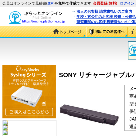
会員はオンラインで見積書(
)を
無料で作成
できます
会員登録(無料)
ログイン
見本
法人のお客様 請求書払いのご案内
学校・官公庁のお客様 校費・公費
研究機関のお客様 科研費払いのご案
SONY リチャージャブルバッ
メ
商
型
保
J
返