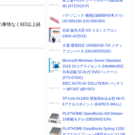
富士通 POS-Cサーマルロール紙(高保
存) (0722410-P)
パナソニック 感熱記録紙B4(6本入り)
UG-0001B4 (UG-0001B4)
の事情なく8日以上経
応研 販売大臣 NX スタンドアロン
(OKN-423533)
大電 環境対応 1000BASE-T/X メディ
アコンバータ (DN1800SG2E)
Microsoft Windows Server Standard
2019 16コアライセンス 64bitWin対応
日本語版 5CAL付 DVDパッケージ
(P73-07691)
IDEC AUTO-ID SOLUTIONS バッテリ
ー BP-007 (BP-007)
TP-Link AX1800 壁面埋め込み型 Wi-Fi
6アクセスポイント (EAP615-WALL)
PLAT'HOME OpenBlocks IX9 Debian
10搭載モデル (OBSIX9/D10A)
PLAT'HOME EasyBlocks Syslog 120G
サブスクリプション(保守サービス) 1年