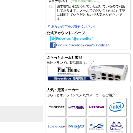
東京大学/K様
(ご利用期間2009年～)
“
請求書払いに対応していただいているので利用
しております。メールでの問い合わせにも丁寧
に対応していただけるので大変ありがたいで
す。
あなたの声をお寄せください!
公式アカウント / ページ
ぷらっとホーム社製品
当社ブランドの製品情報はこちら
人気・定番メーカー
ぷらっとオンラインで人気のメーカーをご紹介！