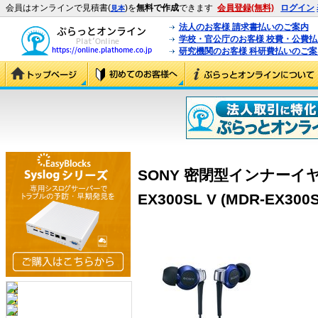
会員はオンラインで見積書(
)を
無料で作成
できます
会員登録(無料)
ログイン
見本
法人のお客様 請求書払いのご案内
学校・官公庁のお客様 校費・公費
研究機関のお客様 科研費払いのご案
SONY 密閉型インナーイヤ
EX300SL V (MDR-EX300S