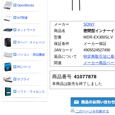
OpenBlocks
IoT関連
メーカー
SONY
ネットワーク
商品名
密閉型インナーイヤー
型番
MDR-EX300SL V
サーバ・ストレージ
保証条件
メーカー保証
JANコード
4905524527490
パソコン・周辺機器
返品について
特定商取引法に基
関連
メーカー商品ペー
PCパーツ
商品番号
41077878
サプライ
本商品は販売を終了しました
ソフト・ライセンス
このページを印刷する