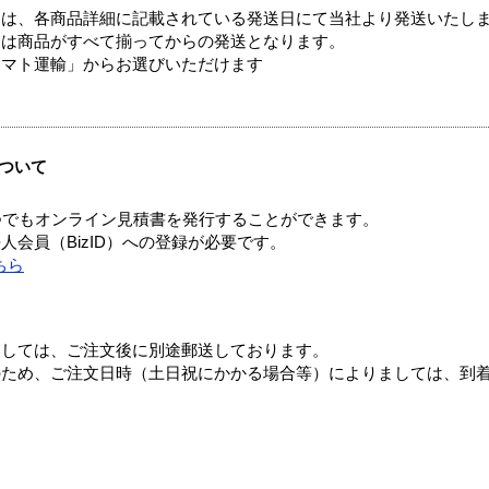
ては、各商品詳細に記載されている発送日にて当社より発送いたし
送は商品がすべて揃ってからの発送となります。
ヤマト運輸」からお選びいただけます
ついて
つでもオンライン見積書を発行することができます。
会員（BizID）への登録が必要です。
ちら
ましては、ご注文後に別途郵送しております。
のため、ご注文日時（土日祝にかかる場合等）によりましては、到