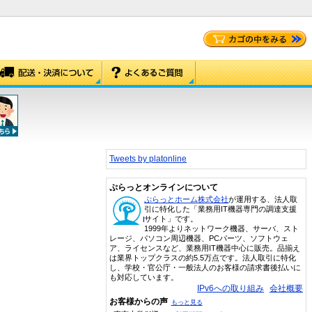
Tweets by platonline
ぷらっとオンラインについて
ぷらっとホーム株式会社
が運用する、法人取
引に特化した「業務用IT機器専門の調達支援
サイト」です。
1999年よりネットワーク機器、サーバ、スト
レージ、パソコン周辺機器、PCパーツ、ソフトウェ
ア、ライセンスなど、業務用IT機器中心に販売。品揃え
は業界トップクラスの約5.5万点です。法人取引に特化
し、学校・官公庁・一般法人のお客様の請求書後払いに
も対応しています。
IPv6への取り組み
会社概要
お客様からの声
もっと見る