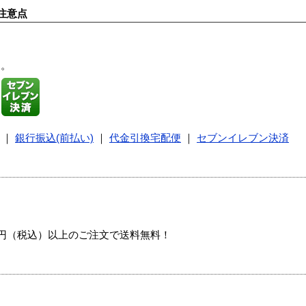
注意点
す。
｜
銀行振込(前払い)
｜
代金引換宅配便
｜
セブンイレブン決済
00円（税込）以上のご注文で送料無料！