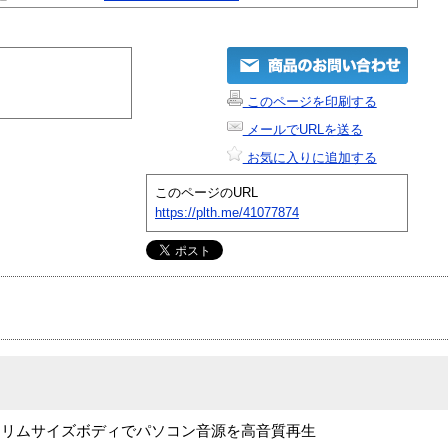
このページを印刷する
メールでURLを送る
お気に入りに追加する
このページのURL
https://plth.me/41077874
スリムサイズボディでパソコン音源を高音質再生