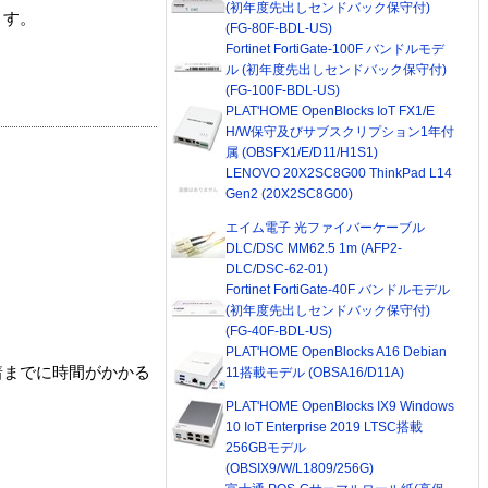
(初年度先出しセンドバック保守付)
ます。
(FG-80F-BDL-US)
Fortinet FortiGate-100F バンドルモデ
ル (初年度先出しセンドバック保守付)
(FG-100F-BDL-US)
PLAT'HOME OpenBlocks IoT FX1/E
H/W保守及びサブスクリプション1年付
属 (OBSFX1/E/D11/H1S1)
LENOVO 20X2SC8G00 ThinkPad L14
Gen2 (20X2SC8G00)
エイム電子 光ファイバーケーブル
DLC/DSC MM62.5 1m (AFP2-
DLC/DSC-62-01)
Fortinet FortiGate-40F バンドルモデル
(初年度先出しセンドバック保守付)
(FG-40F-BDL-US)
PLAT'HOME OpenBlocks A16 Debian
着までに時間がかかる
11搭載モデル (OBSA16/D11A)
PLAT'HOME OpenBlocks IX9 Windows
10 IoT Enterprise 2019 LTSC搭載
256GBモデル
(OBSIX9/W/L1809/256G)