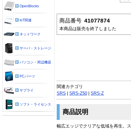
OpenBlocks
商品番号
41077874
IoT関連
本商品は販売を終了しました
ネットワーク
サーバ・ストレージ
パソコン・周辺機器
PCパーツ
関連カテゴリ
サプライ
SRS
|
SRS-Z50
|
SRS-Z
ソフト・ライセンス
商品説明
幅広エッジでクリアな低域を再生。