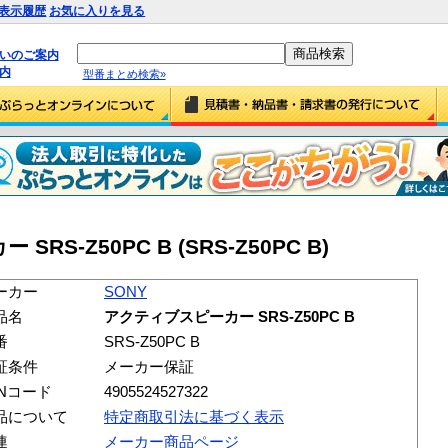
表示履歴
お気に入りを見る
払いのご案内
内
型番まとめ検索»
RS-Z50PC B (SRS-Z50PC B)
ーカー
SONY
品名
アクティブスピーカー SRS-Z50PC B
番
SRS-Z50PC B
証条件
メーカー保証
ANコード
4905524527322
品について
特定商取引法に基づく表示
連
メーカー商品ページ