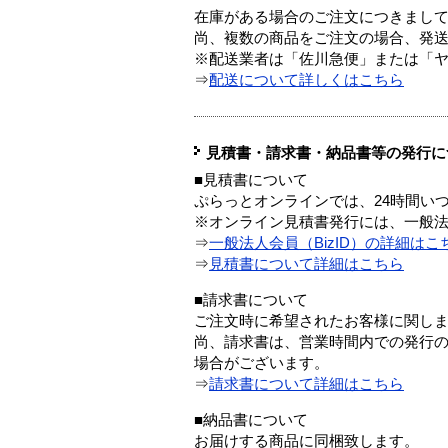
在庫がある場合のご注文につきまし
尚、複数の商品をご注文の場合、発
※配送業者は「佐川急便」または「
⇒
配送について詳しくはこちら
見積書・請求書・納品書等の発行に
■見積書について
ぷらっとオンラインでは、24時間い
※オンライン見積書発行には、一般法人
⇒
一般法人会員（BizID）の詳細はこ
⇒
見積書について詳細はこちら
■請求書について
ご注文時に希望されたお客様に関し
尚、請求書は、営業時間内での発行
場合がございます。
⇒
請求書について詳細はこちら
■納品書について
お届けする商品に同梱致します。