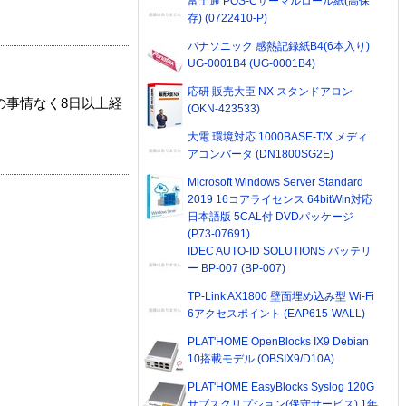
富士通 POS-Cサーマルロール紙(高保
存) (0722410-P)
パナソニック 感熱記録紙B4(6本入り)
UG-0001B4 (UG-0001B4)
応研 販売大臣 NX スタンドアロン
の事情なく8日以上経
(OKN-423533)
大電 環境対応 1000BASE-T/X メディ
アコンバータ (DN1800SG2E)
Microsoft Windows Server Standard
2019 16コアライセンス 64bitWin対応
日本語版 5CAL付 DVDパッケージ
(P73-07691)
IDEC AUTO-ID SOLUTIONS バッテリ
ー BP-007 (BP-007)
TP-Link AX1800 壁面埋め込み型 Wi-Fi
6アクセスポイント (EAP615-WALL)
PLAT'HOME OpenBlocks IX9 Debian
10搭載モデル (OBSIX9/D10A)
PLAT'HOME EasyBlocks Syslog 120G
サブスクリプション(保守サービス) 1年