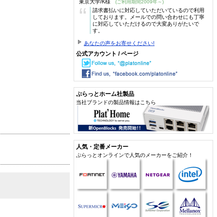
東京大学/K様
(ご利用期間2009年～)
“
請求書払いに対応していただいているので利用
しております。メールでの問い合わせにも丁寧
に対応していただけるので大変ありがたいで
す。
あなたの声をお寄せください!
公式アカウント / ページ
ぷらっとホーム社製品
当社ブランドの製品情報はこちら
人気・定番メーカー
ぷらっとオンラインで人気のメーカーをご紹介！