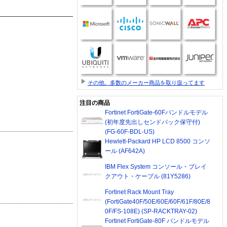
その他、多数のメーカー商品を取り扱ってます
注目の商品
Fortinet FortiGate-60Fバンドルモデル
(初年度先出しセンドバック保守付)
(FG-60F-BDL-US)
Hewlett-Packard HP LCD 8500 コンソ
ール (AF642A)
IBM Flex System コンソール・ブレイ
クアウト・ケーブル (81Y5286)
Fortinet Rack Mount Tray
(FortiGate40F/50E/60E/60F/61F/80E/8
0F/FS-108E) (SP-RACKTRAY-02)
Fortinet FortiGate-80F バンドルモデル