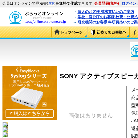
会員はオンラインで見積書(
)を
無料で作成
できます
会員登録(無料)
ログイン
見本
法人のお客様 請求書払いのご案内
学校・官公庁のお客様 校費・公費
研究機関のお客様 科研費払いのご案
SONY アクティブスピーカー S
メ
商
型
保
J
返
関