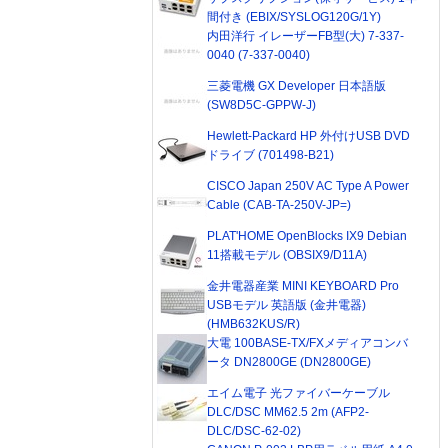
間付き (EBIX/SYSLOG120G/1Y)
内田洋行 イレーザーFB型(大) 7-337-
0040 (7-337-0040)
三菱電機 GX Developer 日本語版
(SW8D5C-GPPW-J)
Hewlett-Packard HP 外付けUSB DVD
ドライブ (701498-B21)
CISCO Japan 250V AC Type A Power
Cable (CAB-TA-250V-JP=)
PLAT'HOME OpenBlocks IX9 Debian
11搭載モデル (OBSIX9/D11A)
金井電器産業 MINI KEYBOARD Pro
USBモデル 英語版 (金井電器)
(HMB632KUS/R)
大電 100BASE-TX/FXメディアコンバ
ータ DN2800GE (DN2800GE)
エイム電子 光ファイバーケーブル
DLC/DSC MM62.5 2m (AFP2-
DLC/DSC-62-02)