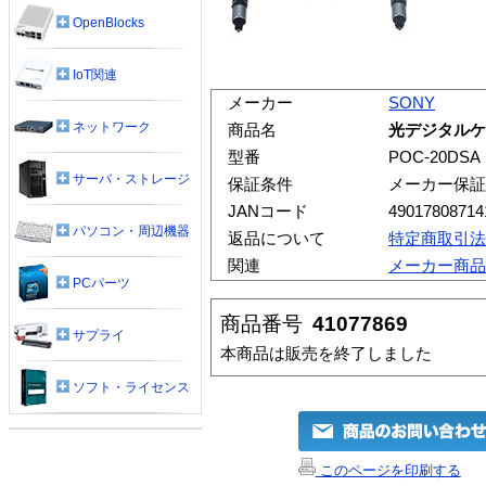
OpenBlocks
IoT関連
メーカー
SONY
ネットワーク
商品名
光デジタルケー
型番
POC-20DSA
サーバ・ストレージ
保証条件
メーカー保証
JANコード
49017808714
パソコン・周辺機器
返品について
特定商取引法
関連
メーカー商品
PCパーツ
商品番号
41077869
サプライ
本商品は販売を終了しました
ソフト・ライセンス
このページを印刷する