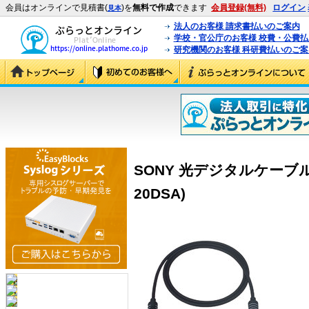
会員はオンラインで見積書(
)を
無料で作成
できます
会員登録(無料)
ログイン
見本
法人のお客様 請求書払いのご案内
学校・官公庁のお客様 校費・公費
研究機関のお客様 科研費払いのご案
SONY 光デジタルケーブル 2m
20DSA)