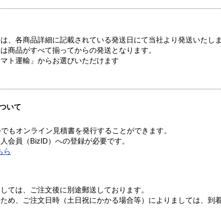
ては、各商品詳細に記載されている発送日にて当社より発送いたし
送は商品がすべて揃ってからの発送となります。
ヤマト運輸」からお選びいただけます
ついて
つでもオンライン見積書を発行することができます。
会員（BizID）への登録が必要です。
ちら
ましては、ご注文後に別途郵送しております。
のため、ご注文日時（土日祝にかかる場合等）によりましては、到