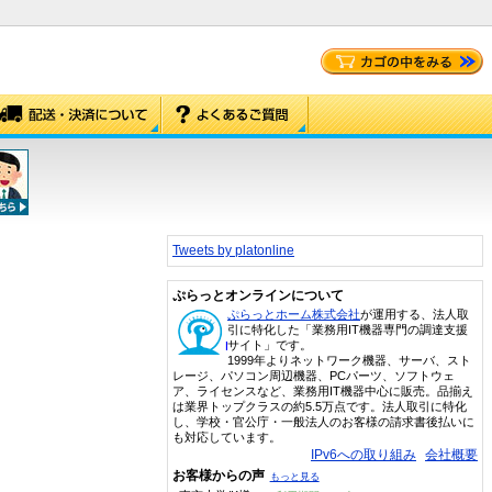
Tweets by platonline
ぷらっとオンラインについて
ぷらっとホーム株式会社
が運用する、法人取
引に特化した「業務用IT機器専門の調達支援
サイト」です。
1999年よりネットワーク機器、サーバ、スト
レージ、パソコン周辺機器、PCパーツ、ソフトウェ
ア、ライセンスなど、業務用IT機器中心に販売。品揃え
は業界トップクラスの約5.5万点です。法人取引に特化
し、学校・官公庁・一般法人のお客様の請求書後払いに
も対応しています。
IPv6への取り組み
会社概要
お客様からの声
もっと見る