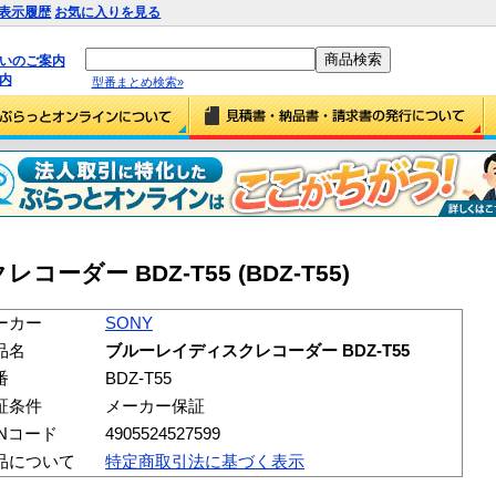
表示履歴
お気に入りを見る
払いのご案内
内
型番まとめ検索»
ーダー BDZ-T55 (BDZ-T55)
ーカー
SONY
品名
ブルーレイディスクレコーダー BDZ-T55
番
BDZ-T55
証条件
メーカー保証
ANコード
4905524527599
品について
特定商取引法に基づく表示