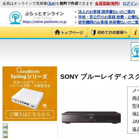
会員はオンラインで見積書(
)を
無料で作成
できます
会員登録(無料)
ログイン
見本
法人のお客様 請求書払いのご案内
学校・官公庁のお客様 校費・公費
研究機関のお客様 科研費払いのご案
SONY ブルーレイディスクレコ
メ
商
型
保
J
返