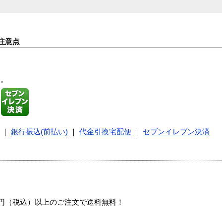
注意点
す。
｜
銀行振込(前払い)
｜
代金引換宅配便
｜
セブンイレブン決済
00円（税込）以上のご注文で送料無料！