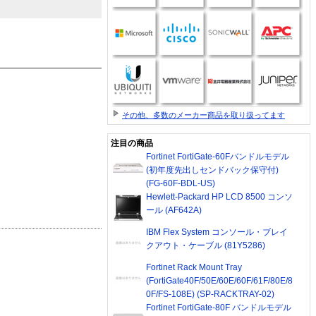
その他、多数のメーカー商品を取り扱ってます
注目の商品
Fortinet FortiGate-60Fバンドルモデル
(初年度先出しセンドバック保守付)
(FG-60F-BDL-US)
Hewlett-Packard HP LCD 8500 コンソ
ール (AF642A)
IBM Flex System コンソール・ブレイ
クアウト・ケーブル (81Y5286)
Fortinet Rack Mount Tray
(FortiGate40F/50E/60E/60F/61F/80E/8
0F/FS-108E) (SP-RACKTRAY-02)
Fortinet FortiGate-80F バンドルモデル