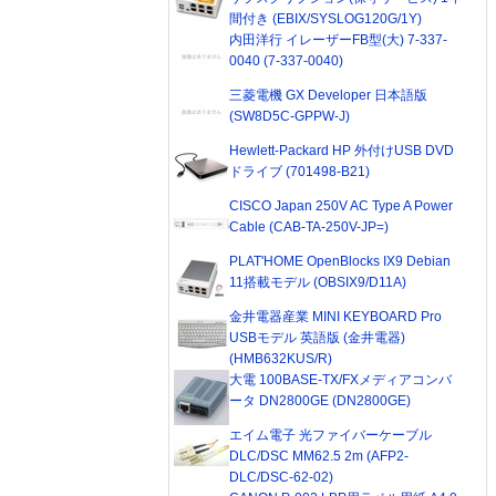
間付き (EBIX/SYSLOG120G/1Y)
内田洋行 イレーザーFB型(大) 7-337-
0040 (7-337-0040)
三菱電機 GX Developer 日本語版
(SW8D5C-GPPW-J)
Hewlett-Packard HP 外付けUSB DVD
ドライブ (701498-B21)
CISCO Japan 250V AC Type A Power
Cable (CAB-TA-250V-JP=)
PLAT'HOME OpenBlocks IX9 Debian
11搭載モデル (OBSIX9/D11A)
金井電器産業 MINI KEYBOARD Pro
USBモデル 英語版 (金井電器)
(HMB632KUS/R)
大電 100BASE-TX/FXメディアコンバ
ータ DN2800GE (DN2800GE)
エイム電子 光ファイバーケーブル
DLC/DSC MM62.5 2m (AFP2-
DLC/DSC-62-02)