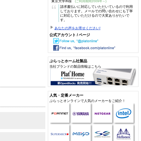
東京大学/K様
(ご利用期間2009年～)
“
請求書払いに対応していただいているので利用
しております。メールでの問い合わせにも丁寧
に対応していただけるので大変ありがたいで
す。
あなたの声をお寄せください!
公式アカウント / ページ
ぷらっとホーム社製品
当社ブランドの製品情報はこちら
人気・定番メーカー
ぷらっとオンラインで人気のメーカーをご紹介！