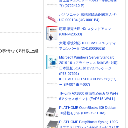
富士通 POS-Cサーマルロール紙(高保
存) (0722410-P)
パナソニック 感熱記録紙B4(6本入り)
UG-0001B4 (UG-0001B4)
応研 販売大臣 NX スタンドアロン
(OKN-423533)
大電 環境対応 1000BASE-T/X メディ
アコンバータ (DN1800SG2E)
の事情なく8日以上経
Microsoft Windows Server Standard
2019 16コアライセンス 64bitWin対応
日本語版 5CAL付 DVDパッケージ
(P73-07691)
IDEC AUTO-ID SOLUTIONS バッテリ
ー BP-007 (BP-007)
TP-Link AX1800 壁面埋め込み型 Wi-Fi
6アクセスポイント (EAP615-WALL)
PLAT'HOME OpenBlocks IX9 Debian
10搭載モデル (OBSIX9/D10A)
PLAT'HOME EasyBlocks Syslog 120G
サブスクリプション(保守サービス) 1年