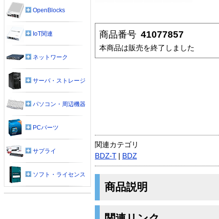
OpenBlocks
商品番号
41077857
IoT関連
本商品は販売を終了しました
ネットワーク
サーバ・ストレージ
パソコン・周辺機器
PCパーツ
関連カテゴリ
サプライ
BDZ-T
|
BDZ
ソフト・ライセンス
商品説明
関連リンク