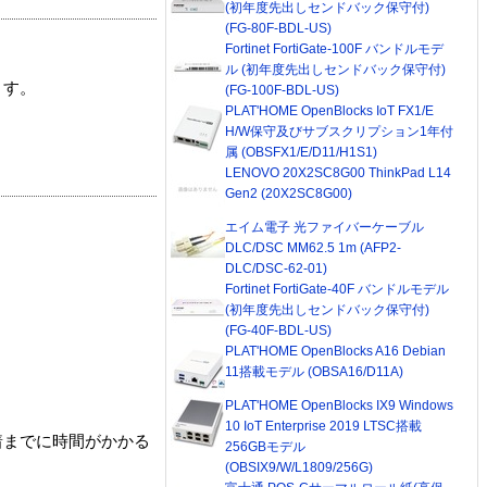
(初年度先出しセンドバック保守付)
(FG-80F-BDL-US)
Fortinet FortiGate-100F バンドルモデ
ル (初年度先出しセンドバック保守付)
ます。
(FG-100F-BDL-US)
PLAT'HOME OpenBlocks IoT FX1/E
H/W保守及びサブスクリプション1年付
属 (OBSFX1/E/D11/H1S1)
LENOVO 20X2SC8G00 ThinkPad L14
Gen2 (20X2SC8G00)
エイム電子 光ファイバーケーブル
DLC/DSC MM62.5 1m (AFP2-
DLC/DSC-62-01)
Fortinet FortiGate-40F バンドルモデル
(初年度先出しセンドバック保守付)
(FG-40F-BDL-US)
PLAT'HOME OpenBlocks A16 Debian
11搭載モデル (OBSA16/D11A)
PLAT'HOME OpenBlocks IX9 Windows
10 IoT Enterprise 2019 LTSC搭載
着までに時間がかかる
256GBモデル
(OBSIX9/W/L1809/256G)