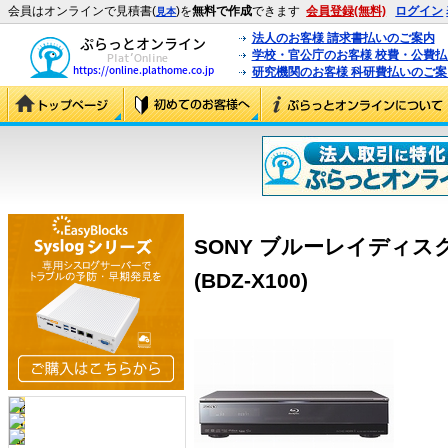
会員はオンラインで見積書(
)を
無料で作成
できます
会員登録(無料)
ログイン
見本
法人のお客様 請求書払いのご案内
学校・官公庁のお客様 校費・公費
研究機関のお客様 科研費払いのご案
SONY ブルーレイディスク
(BDZ-X100)