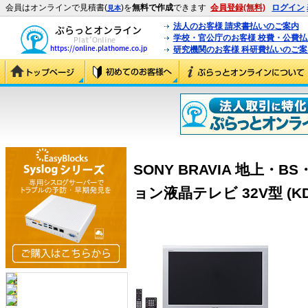
会員はオンラインで見積書(
)を
無料で作成
できます
会員登録(無料)
ログイン
見本
法人のお客様 請求書払いのご案内
学校・官公庁のお客様 校費・公費
研究機関のお客様 科研費払いのご案
SONY BRAVIA 地上・
ョン液晶テレビ 32V型 (KDL