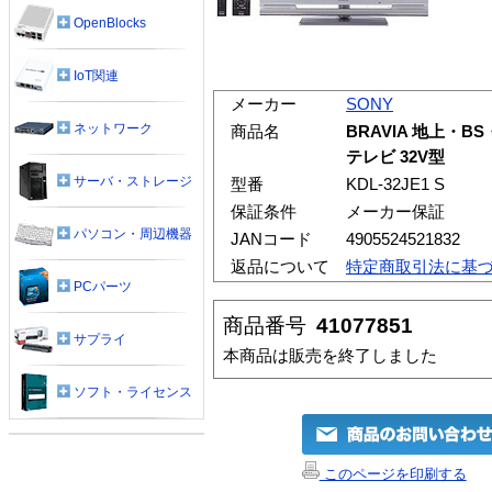
OpenBlocks
IoT関連
メーカー
SONY
ネットワーク
商品名
BRAVIA 地上・
テレビ 32V型
サーバ・ストレージ
型番
KDL-32JE1 S
保証条件
メーカー保証
パソコン・周辺機器
JANコード
4905524521832
返品について
特定商取引法に基
PCパーツ
商品番号
41077851
サプライ
本商品は販売を終了しました
ソフト・ライセンス
このページを印刷する