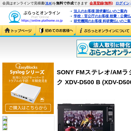
会員はオンラインで見積書(
)を
無料で作成
できます
会員登録(無料)
ログイン
見本
法人のお客様 請求書払いのご案内
学校・官公庁のお客様 校費・公費
研究機関のお客様 科研費払いのご案
SONY FMステレオ/AM
ク XDV-D500 B (XDV-D50