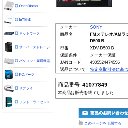
OpenBlocks
IoT関連
メーカー
SONY
ネットワーク
商品名
FMステレオ/AMラジ
D500 B
サーバ・ストレージ
型番
XDV-D500 B
保証条件
メーカー保証
パソコン・周辺機器
JANコード
4905524474596
返品について
特定商取引法に基
PCパーツ
商品番号
41077849
サプライ
本商品は販売を終了しました
ソフト・ライセンス
このページを印刷する