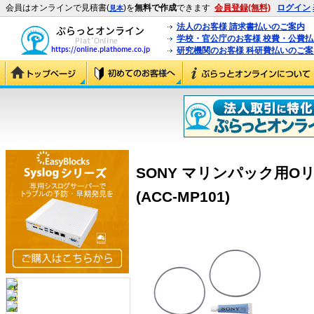
会員はオンラインで見積書(
)を
無料で作成
できます
会員登録(無料)
ログイン
見本
法人のお客様 請求書払いのご案内
学校・官公庁のお客様 校費・公費
研究機関のお客様 科研費払いのご案
SONY マリンパック用Oリ
(ACC-MP101)