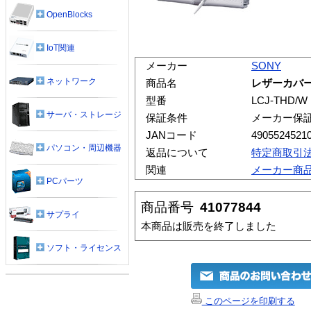
OpenBlocks
IoT関連
メーカー
SONY
ネットワーク
商品名
レザーカバー 
型番
LCJ-THD/W
サーバ・ストレージ
保証条件
メーカー保
JANコード
4905524521
パソコン・周辺機器
返品について
特定商取引
関連
メーカー商
PCパーツ
商品番号
41077844
サプライ
本商品は販売を終了しました
ソフト・ライセンス
このページを印刷する