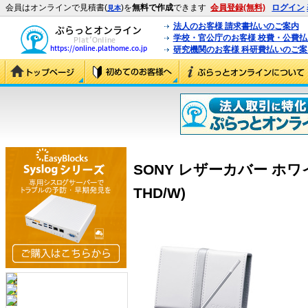
会員はオンラインで見積書(
)を
無料で作成
できます
会員登録(無料)
ログイン
見本
法人のお客様 請求書払いのご案内
学校・官公庁のお客様 校費・公費
研究機関のお客様 科研費払いのご案
SONY レザーカバー ホワイト 
THD/W)