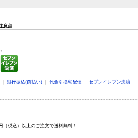
注意点
す。
｜
銀行振込(前払い)
｜
代金引換宅配便
｜
セブンイレブン決済
00円（税込）以上のご注文で送料無料！