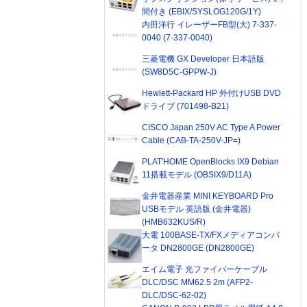
間付き (EBIX/SYSLOG120G/1Y)
内田洋行 イレーザーFB型(大) 7-337-
0040 (7-337-0040)
三菱電機 GX Developer 日本語版
(SW8D5C-GPPW-J)
Hewlett-Packard HP 外付けUSB DVD
ドライブ (701498-B21)
CISCO Japan 250V AC Type A Power
Cable (CAB-TA-250V-JP=)
PLAT'HOME OpenBlocks IX9 Debian
11搭載モデル (OBSIX9/D11A)
金井電器産業 MINI KEYBOARD Pro
USBモデル 英語版 (金井電器)
(HMB632KUS/R)
大電 100BASE-TX/FXメディアコンバ
ータ DN2800GE (DN2800GE)
エイム電子 光ファイバーケーブル
DLC/DSC MM62.5 2m (AFP2-
DLC/DSC-62-02)