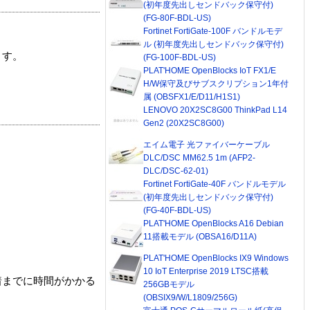
(初年度先出しセンドバック保守付)
(FG-80F-BDL-US)
Fortinet FortiGate-100F バンドルモデ
ル (初年度先出しセンドバック保守付)
ます。
(FG-100F-BDL-US)
PLAT'HOME OpenBlocks IoT FX1/E
H/W保守及びサブスクリプション1年付
属 (OBSFX1/E/D11/H1S1)
LENOVO 20X2SC8G00 ThinkPad L14
Gen2 (20X2SC8G00)
エイム電子 光ファイバーケーブル
DLC/DSC MM62.5 1m (AFP2-
DLC/DSC-62-01)
Fortinet FortiGate-40F バンドルモデル
(初年度先出しセンドバック保守付)
(FG-40F-BDL-US)
PLAT'HOME OpenBlocks A16 Debian
11搭載モデル (OBSA16/D11A)
PLAT'HOME OpenBlocks IX9 Windows
10 IoT Enterprise 2019 LTSC搭載
着までに時間がかかる
256GBモデル
(OBSIX9/W/L1809/256G)