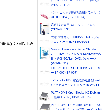
富士通 POS-Cサーマルロール紙(高保
存) (0722410-P)
パナソニック 感熱記録紙B4(6本入り)
UG-0001B4 (UG-0001B4)
応研 販売大臣 NX スタンドアロン
(OKN-423533)
大電 環境対応 1000BASE-T/X メディ
アコンバータ (DN1800SG2E)
の事情なく8日以上経
Microsoft Windows Server Standard
2019 16コアライセンス 64bitWin対応
日本語版 5CAL付 DVDパッケージ
(P73-07691)
IDEC AUTO-ID SOLUTIONS バッテリ
ー BP-007 (BP-007)
TP-Link AX1800 壁面埋め込み型 Wi-Fi
6アクセスポイント (EAP615-WALL)
PLAT'HOME OpenBlocks IX9 Debian
10搭載モデル (OBSIX9/D10A)
PLAT'HOME EasyBlocks Syslog 120G
サブスクリプション(保守サービス) 1年