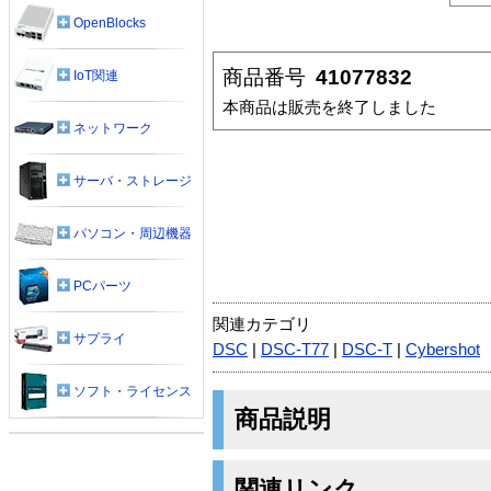
OpenBlocks
商品番号
41077832
IoT関連
本商品は販売を終了しました
ネットワーク
サーバ・ストレージ
パソコン・周辺機器
PCパーツ
関連カテゴリ
サプライ
DSC
|
DSC-T77
|
DSC-T
|
Cybershot
ソフト・ライセンス
商品説明
関連リンク