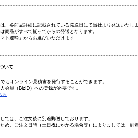
ては、各商品詳細に記載されている発送日にて当社より発送いたし
送は商品がすべて揃ってからの発送となります。
ヤマト運輸」からお選びいただけます
ついて
つでもオンライン見積書を発行することができます。
会員（BizID）への登録が必要です。
ちら
ましては、ご注文後に別途郵送しております。
のため、ご注文日時（土日祝にかかる場合等）によりましては、到