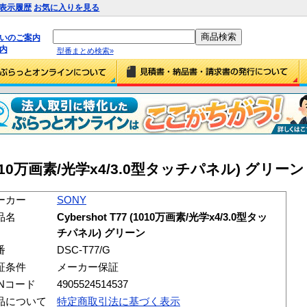
表示履歴
お気に入りを見る
払いのご案内
内
型番まとめ検索»
 (1010万画素/光学x4/3.0型タッチパネル) グリーン (
ーカー
SONY
品名
Cybershot T77 (1010万画素/光学x4/3.0型タッ
チパネル) グリーン
番
DSC-T77/G
証条件
メーカー保証
ANコード
4905524514537
品について
特定商取引法に基づく表示