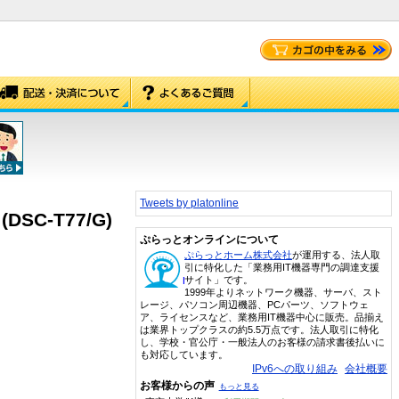
Tweets by platonline
DSC-T77/G)
ぷらっとオンラインについて
ぷらっとホーム株式会社
が運用する、法人取
引に特化した「業務用IT機器専門の調達支援
サイト」です。
1999年よりネットワーク機器、サーバ、スト
レージ、パソコン周辺機器、PCパーツ、ソフトウェ
ア、ライセンスなど、業務用IT機器中心に販売。品揃え
は業界トップクラスの約5.5万点です。法人取引に特化
し、学校・官公庁・一般法人のお客様の請求書後払いに
も対応しています。
IPv6への取り組み
会社概要
お客様からの声
もっと見る