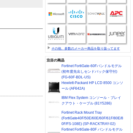
その他、多数のメーカー商品を取り扱ってます
注目の商品
Fortinet FortiGate-60Fバンドルモデル
(初年度先出しセンドバック保守付)
(FG-60F-BDL-US)
Hewlett-Packard HP LCD 8500 コンソ
ール (AF642A)
IBM Flex System コンソール・ブレイ
クアウト・ケーブル (81Y5286)
Fortinet Rack Mount Tray
(FortiGate40F/50E/60E/60F/61F/80E/8
0F/FS-108E) (SP-RACKTRAY-02)
Fortinet FortiGate-80F バンドルモデル