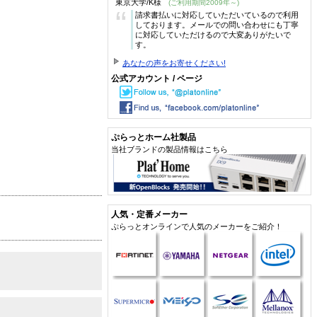
東京大学/K様
(ご利用期間2009年～)
“
請求書払いに対応していただいているので利用
しております。メールでの問い合わせにも丁寧
に対応していただけるので大変ありがたいで
す。
あなたの声をお寄せください!
公式アカウント / ページ
ぷらっとホーム社製品
当社ブランドの製品情報はこちら
人気・定番メーカー
ぷらっとオンラインで人気のメーカーをご紹介！