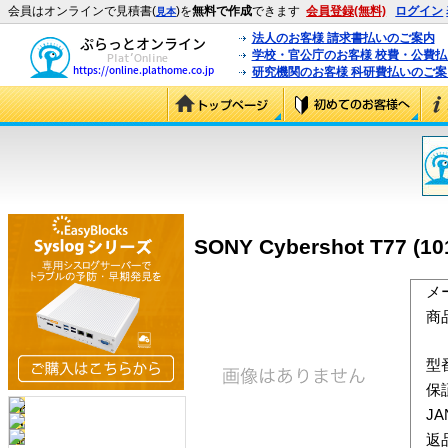
会員はオンラインで見積書(
)を
無料で作成
できます
会員登録(無料)
ログイン
見本
法人のお客様 請求書払いのご案内
学校・官公庁のお客様 校費・公費
研究機関のお客様 科研費払いのご案
SONY Cybershot T77
メ
商
型
保
J
返