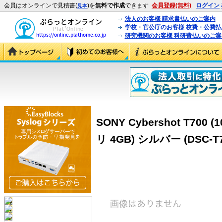
会員はオンラインで見積書(
)を
無料で作成
できます
会員登録(無料)
ログイン
見本
法人のお客様 請求書払いのご案内
学校・官公庁のお客様 校費・公費
研究機関のお客様 科研費払いのご案
SONY Cybershot T70
リ 4GB) シルバー (DSC-T7