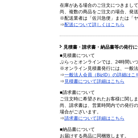
在庫がある場合のご注文につきまし
尚、複数の商品をご注文の場合、発
※配送業者は「佐川急便」または「
⇒
配送について詳しくはこちら
見積書・請求書・納品書等の発行に
■見積書について
ぷらっとオンラインでは、24時間い
※オンライン見積書発行には、一般法人
⇒
一般法人会員（BizID）の詳細はこ
⇒
見積書について詳細はこちら
■請求書について
ご注文時に希望されたお客様に関し
尚、請求書は、営業時間内での発行
場合がございます。
⇒
請求書について詳細はこちら
■納品書について
お届けする商品に同梱致します。