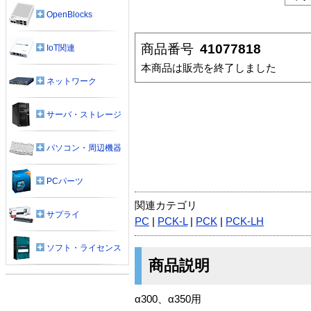
OpenBlocks
商品番号
41077818
IoT関連
本商品は販売を終了しました
ネットワーク
サーバ・ストレージ
パソコン・周辺機器
PCパーツ
関連カテゴリ
サプライ
PC
|
PCK-L
|
PCK
|
PCK-LH
ソフト・ライセンス
商品説明
α300、α350用