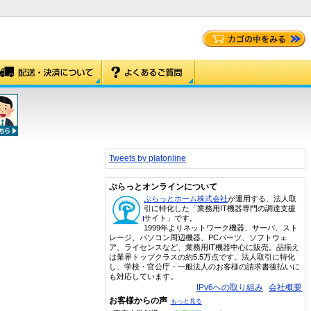
Tweets by platonline
ぷらっとオンラインについて
ぷらっとホーム株式会社
が運用する、法人取
引に特化した「業務用IT機器専門の調達支援
サイト」です。
1999年よりネットワーク機器、サーバ、スト
レージ、パソコン周辺機器、PCパーツ、ソフトウェ
ア、ライセンスなど、業務用IT機器中心に販売。品揃え
は業界トップクラスの約5.5万点です。法人取引に特化
し、学校・官公庁・一般法人のお客様の請求書後払いに
も対応しています。
IPv6への取り組み
会社概要
お客様からの声
もっと見る