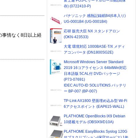
富士通 POS-Cサーマルロール紙(高保
存) (0722410-P)
パナソニック 感熱記録紙B4(6本入り)
UG-0001B4 (UG-0001B4)
応研 販売大臣 NX スタンドアロン
の事情なく8日以上経
(OKN-423533)
大電 環境対応 1000BASE-T/X メディ
アコンバータ (DN1800SG2E)
Microsoft Windows Server Standard
2019 16コアライセンス 64bitWin対応
日本語版 5CAL付 DVDパッケージ
(P73-07691)
IDEC AUTO-ID SOLUTIONS バッテリ
ー BP-007 (BP-007)
TP-Link AX1800 壁面埋め込み型 Wi-Fi
6アクセスポイント (EAP615-WALL)
PLAT'HOME OpenBlocks IX9 Debian
10搭載モデル (OBSIX9/D10A)
PLAT'HOME EasyBlocks Syslog 120G
サブスクリプション(保守サービス) 1年