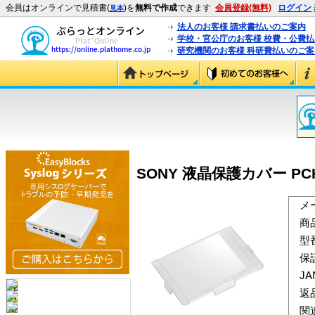
会員はオンラインで見積書(
)を
無料で作成
できます
会員登録(無料)
ログイン
見本
法人のお客様 請求書払いのご案内
学校・官公庁のお客様 校費・公費
研究機関のお客様 科研費払いのご案
SONY 液晶保護カバー PCK-
メ
商
型
保
J
返
関