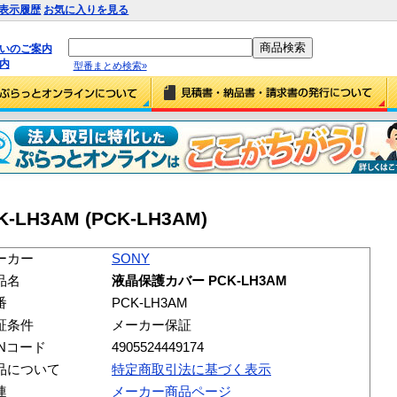
表示履歴
お気に入りを見る
払いのご案内
内
型番まとめ検索»
LH3AM (PCK-LH3AM)
ーカー
SONY
品名
液晶保護カバー PCK-LH3AM
番
PCK-LH3AM
証条件
メーカー保証
ANコード
4905524449174
品について
特定商取引法に基づく表示
連
メーカー商品ページ