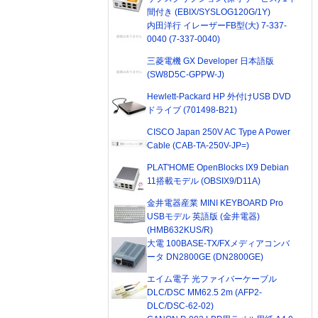
間付き (EBIX/SYSLOG120G/1Y)
内田洋行 イレーザーFB型(大) 7-337-
0040 (7-337-0040)
三菱電機 GX Developer 日本語版
(SW8D5C-GPPW-J)
Hewlett-Packard HP 外付けUSB DVD
ドライブ (701498-B21)
CISCO Japan 250V AC Type A Power
Cable (CAB-TA-250V-JP=)
PLAT'HOME OpenBlocks IX9 Debian
11搭載モデル (OBSIX9/D11A)
金井電器産業 MINI KEYBOARD Pro
USBモデル 英語版 (金井電器)
(HMB632KUS/R)
大電 100BASE-TX/FXメディアコンバ
ータ DN2800GE (DN2800GE)
エイム電子 光ファイバーケーブル
DLC/DSC MM62.5 2m (AFP2-
DLC/DSC-62-02)