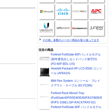
その他、多数のメーカー商品を取り扱ってます
注目の商品
Fortinet FortiGate-60Fバンドルモデル
(初年度先出しセンドバック保守付)
(FG-60F-BDL-US)
Hewlett-Packard HP LCD 8500 コンソ
ール (AF642A)
IBM Flex System コンソール・ブレイ
クアウト・ケーブル (81Y5286)
Fortinet Rack Mount Tray
(FortiGate40F/50E/60E/60F/61F/80E/8
0F/FS-108E) (SP-RACKTRAY-02)
Fortinet FortiGate-80F バンドルモデル