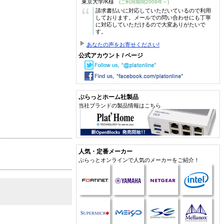
東京大学/K様
(ご利用期間2009年～)
“
請求書払いに対応していただいているので利用
しております。メールでの問い合わせにも丁寧
に対応していただけるので大変ありがたいで
す。
あなたの声をお寄せください!
公式アカウント / ページ
ぷらっとホーム社製品
当社ブランドの製品情報はこちら
人気・定番メーカー
ぷらっとオンラインで人気のメーカーをご紹介！