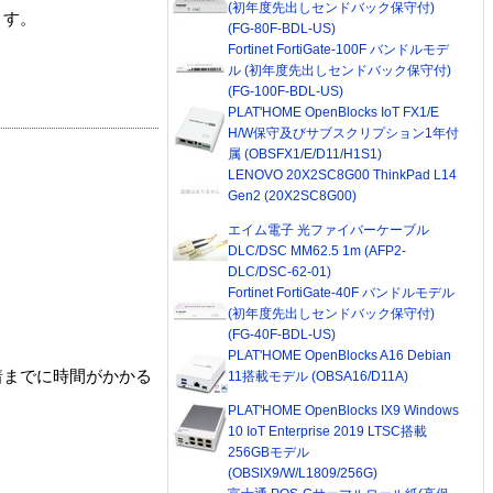
(初年度先出しセンドバック保守付)
ます。
(FG-80F-BDL-US)
Fortinet FortiGate-100F バンドルモデ
ル (初年度先出しセンドバック保守付)
(FG-100F-BDL-US)
PLAT'HOME OpenBlocks IoT FX1/E
H/W保守及びサブスクリプション1年付
属 (OBSFX1/E/D11/H1S1)
LENOVO 20X2SC8G00 ThinkPad L14
Gen2 (20X2SC8G00)
エイム電子 光ファイバーケーブル
DLC/DSC MM62.5 1m (AFP2-
DLC/DSC-62-01)
Fortinet FortiGate-40F バンドルモデル
(初年度先出しセンドバック保守付)
(FG-40F-BDL-US)
PLAT'HOME OpenBlocks A16 Debian
着までに時間がかかる
11搭載モデル (OBSA16/D11A)
PLAT'HOME OpenBlocks IX9 Windows
10 IoT Enterprise 2019 LTSC搭載
256GBモデル
(OBSIX9/W/L1809/256G)