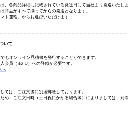
ては、各商品詳細に記載されている発送日にて当社より発送いたし
送は商品がすべて揃ってからの発送となります。
ヤマト運輸」からお選びいただけます
ついて
つでもオンライン見積書を発行することができます。
会員（BizID）への登録が必要です。
ちら
ましては、ご注文後に別途郵送しております。
のため、ご注文日時（土日祝にかかる場合等）によりましては、到