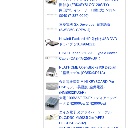
間付き (EBIX/SYSLOG120G/1Y)
内田洋行 イレーザーFB型(大) 7-337-
0040 (7-337-0040)
三菱電機 GX Developer 日本語版
(SW8D5C-GPPW-J)
Hewlett-Packard HP 外付けUSB DVD
ドライブ (701498-B21)
CISCO Japan 250V AC Type A Power
Cable (CAB-TA-250V-JP=)
PLAT'HOME OpenBlocks IX9 Debian
11搭載モデル (OBSIX9/D11A)
金井電器産業 MINI KEYBOARD Pro
USBモデル 英語版 (金井電器)
(HMB632KUS/R)
大電 100BASE-TX/FXメディアコンバ
ータ DN2800GE (DN2800GE)
エイム電子 光ファイバーケーブル
DLC/DSC MM62.5 2m (AFP2-
DLC/DSC-62-02)