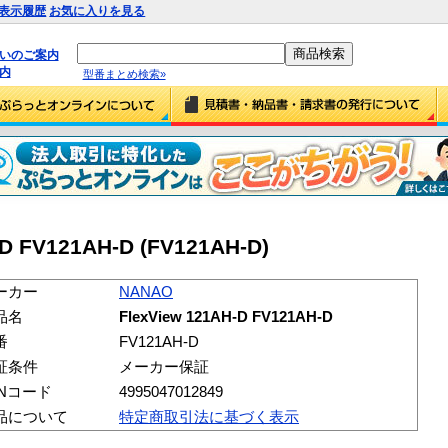
表示履歴
お気に入りを見る
払いのご案内
内
型番まとめ検索»
D FV121AH-D (FV121AH-D)
ーカー
NANAO
品名
FlexView 121AH-D FV121AH-D
番
FV121AH-D
証条件
メーカー保証
ANコード
4995047012849
品について
特定商取引法に基づく表示