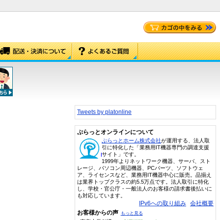
Tweets by platonline
ぷらっとオンラインについて
ぷらっとホーム株式会社
が運用する、法人取
引に特化した「業務用IT機器専門の調達支援
サイト」です。
1999年よりネットワーク機器、サーバ、スト
レージ、パソコン周辺機器、PCパーツ、ソフトウェ
ア、ライセンスなど、業務用IT機器中心に販売。品揃え
は業界トップクラスの約5.5万点です。法人取引に特化
し、学校・官公庁・一般法人のお客様の請求書後払いに
も対応しています。
IPv6への取り組み
会社概要
お客様からの声
もっと見る