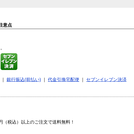
注意点
す。
｜
銀行振込(前払い)
｜
代金引換宅配便
｜
セブンイレブン決済
00円（税込）以上のご注文で送料無料！