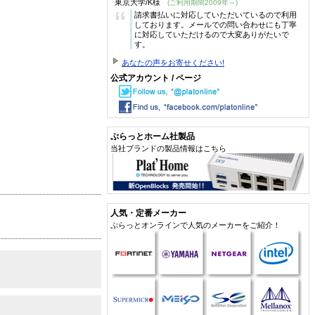
東京大学/K様
(ご利用期間2009年～)
“
請求書払いに対応していただいているので利用
しております。メールでの問い合わせにも丁寧
に対応していただけるので大変ありがたいで
す。
あなたの声をお寄せください!
公式アカウント / ページ
ぷらっとホーム社製品
当社ブランドの製品情報はこちら
人気・定番メーカー
ぷらっとオンラインで人気のメーカーをご紹介！