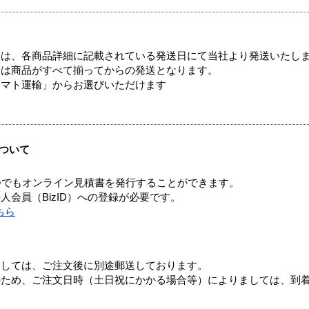
ては、各商品詳細に記載されている発送日にて当社より発送いたし
送は商品がすべて揃ってからの発送となります。
ヤマト運輸」からお選びいただけます
ついて
つでもオンライン見積書を発行することができます。
会員（BizID）への登録が必要です。
ちら
ましては、ご注文後に別途郵送しております。
のため、ご注文日時（土日祝にかかる場合等）によりましては、到