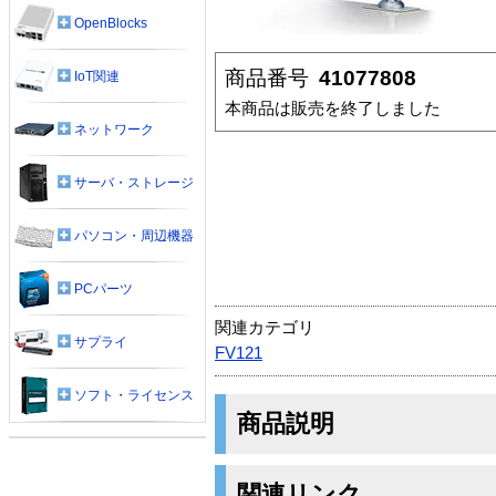
OpenBlocks
商品番号
41077808
IoT関連
本商品は販売を終了しました
ネットワーク
サーバ・ストレージ
パソコン・周辺機器
PCパーツ
関連カテゴリ
サプライ
FV121
ソフト・ライセンス
商品説明
関連リンク