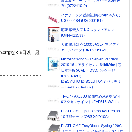
富士通 POS-Cサーマルロール紙(高保
存) (0722410-P)
パナソニック 感熱記録紙B4(6本入り)
UG-0001B4 (UG-0001B4)
応研 販売大臣 NX スタンドアロン
(OKN-423533)
大電 環境対応 1000BASE-T/X メディ
アコンバータ (DN1800SG2E)
の事情なく8日以上経
Microsoft Windows Server Standard
2019 16コアライセンス 64bitWin対応
日本語版 5CAL付 DVDパッケージ
(P73-07691)
IDEC AUTO-ID SOLUTIONS バッテリ
ー BP-007 (BP-007)
TP-Link AX1800 壁面埋め込み型 Wi-Fi
6アクセスポイント (EAP615-WALL)
PLAT'HOME OpenBlocks IX9 Debian
10搭載モデル (OBSIX9/D10A)
PLAT'HOME EasyBlocks Syslog 120G
サブスクリプション(保守サービス) 1年