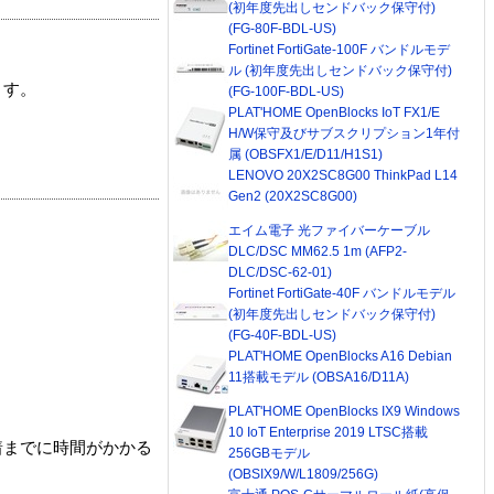
(初年度先出しセンドバック保守付)
(FG-80F-BDL-US)
Fortinet FortiGate-100F バンドルモデ
ル (初年度先出しセンドバック保守付)
ます。
(FG-100F-BDL-US)
PLAT'HOME OpenBlocks IoT FX1/E
H/W保守及びサブスクリプション1年付
属 (OBSFX1/E/D11/H1S1)
LENOVO 20X2SC8G00 ThinkPad L14
Gen2 (20X2SC8G00)
エイム電子 光ファイバーケーブル
DLC/DSC MM62.5 1m (AFP2-
DLC/DSC-62-01)
Fortinet FortiGate-40F バンドルモデル
(初年度先出しセンドバック保守付)
(FG-40F-BDL-US)
PLAT'HOME OpenBlocks A16 Debian
11搭載モデル (OBSA16/D11A)
PLAT'HOME OpenBlocks IX9 Windows
10 IoT Enterprise 2019 LTSC搭載
着までに時間がかかる
256GBモデル
(OBSIX9/W/L1809/256G)