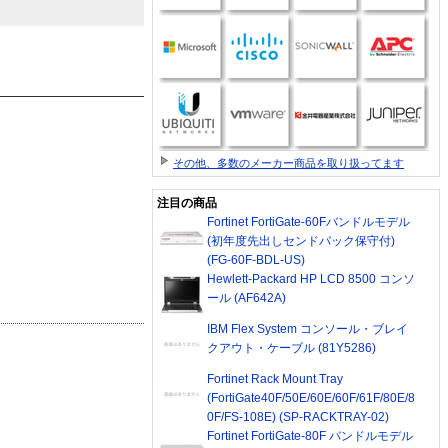
その他、多数のメーカー商品を取り扱ってます
注目の商品
Fortinet FortiGate-60Fバンドルモデル
(初年度先出しセンドバック保守付)
(FG-60F-BDL-US)
Hewlett-Packard HP LCD 8500 コンソ
ール (AF642A)
IBM Flex System コンソール・ブレイ
クアウト・ケーブル (81Y5286)
Fortinet Rack Mount Tray
(FortiGate40F/50E/60E/60F/61F/80E/8
0F/FS-108E) (SP-RACKTRAY-02)
Fortinet FortiGate-80F バンドルモデル