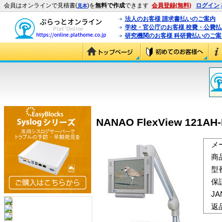
会員はオンラインで見積書(
)を
無料で作成
できます
会員登録(無料)
ログイン
見本
法人のお客様 請求書払いのご案内
学校・官公庁のお客様 校費・公費
研究機関のお客様 科研費払いのご案
NANAO FlexView 121AH-
メ
商
型
保
J
返