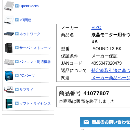
OpenBlocks
IoT関連
メーカー
EIZO
ネットワーク
商品名
液晶モニター用サウンド
BK
サーバ・ストレージ
型番
ISOUND L3-BK
保証条件
メーカー保証
パソコン・周辺機器
JANコード
4995047020479
返品について
特定商取引法に基
PCパーツ
関連
メーカー商品ペー
サプライ
商品番号
41077807
本商品は販売を終了しました
ソフト・ライセンス