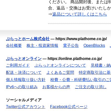
ください。 商品開封後、または
合、返品・交換はお受けいたし
⇒
返品について詳しくはこちら
ぷらっとホーム株式会社
—
https://www.plathome.co.jp/
会社概要
株主・投資家情報
電子公告
OpenBlocks
ぷらっとオンライン
—
https://online.plathome.co.jp/
ご利用ガイド
ぷらっとオンラインについて
見積書・納
配送・決済について
よくあるご質問
特定商取引法に基
個人情報取り扱い方針
校費・公費・科研費払い取引のご
IPv6への取り組み
お客様からの声
ご注文の取り消し
ソーシャルメディア
Twitter公式アカウント
Facebook公式ページ