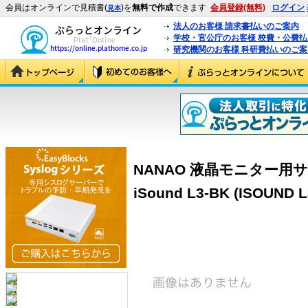
会員はオンラインで見積書(
)を
無料で作成
できます
会員登録(無料)
ログイン
見本
法人のお客様 請求書払いのご案内
学校・官公庁のお客様 校費・公費
研究機関のお客様 科研費払いのご案
NANAO 液晶モニター用
iSound L3-BK (ISOUND L