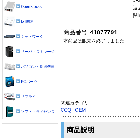
OpenBlocks
返
関
IoT関連
商品番号
41077791
ネットワーク
本商品は販売を終了しました
サーバ・ストレージ
パソコン・周辺機器
PCパーツ
サプライ
関連カテゴリ
CCQ
|
OEM
ソフト・ライセンス
商品説明