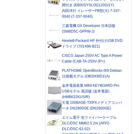
間付き (EBIX/SYSLOG120G/1Y)
内田洋行 イレーザーFB型(大) 7-337-
0040 (7-337-0040)
三菱電機 GX Developer 日本語版
(SW8D5C-GPPW-J)
Hewlett-Packard HP 外付けUSB DVD
ドライブ (701498-B21)
CISCO Japan 250V AC Type A Power
Cable (CAB-TA-250V-JP=)
PLAT'HOME OpenBlocks IX9 Debian
11搭載モデル (OBSIX9/D11A)
金井電器産業 MINI KEYBOARD Pro
USBモデル 英語版 (金井電器)
(HMB632KUS/R)
大電 100BASE-TX/FXメディアコンバ
ータ DN2800GE (DN2800GE)
エイム電子 光ファイバーケーブル
DLC/DSC MM62.5 2m (AFP2-
DLC/DSC-62-02)