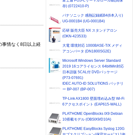
富士通 POS-Cサーマルロール紙(高保
存) (0722410-P)
パナソニック 感熱記録紙B4(6本入り)
UG-0001B4 (UG-0001B4)
応研 販売大臣 NX スタンドアロン
(OKN-423533)
の事情なく8日以上経
大電 環境対応 1000BASE-T/X メディ
アコンバータ (DN1800SG2E)
Microsoft Windows Server Standard
2019 16コアライセンス 64bitWin対応
日本語版 5CAL付 DVDパッケージ
(P73-07691)
IDEC AUTO-ID SOLUTIONS バッテリ
ー BP-007 (BP-007)
TP-Link AX1800 壁面埋め込み型 Wi-Fi
6アクセスポイント (EAP615-WALL)
PLAT'HOME OpenBlocks IX9 Debian
10搭載モデル (OBSIX9/D10A)
PLAT'HOME EasyBlocks Syslog 120G
サブスクリプション(保守サービス) 1年