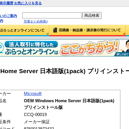
表示履歴
お気に入りを見る
払いのご案内
内
型番まとめ検索»
ows Home Server 日本語版(1pack) プリインスト
ーカー
Microsoft
品名
OEM Windows Home Server 日本語版(1pack)
プリインストール版
番
CCQ-00019
証条件
メーカー保証
ANコード
9760013973432