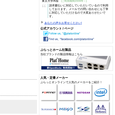
東京大学/K様
(ご利用期間2009年～)
“
請求書払いに対応していただいているので利用
しております。メールでの問い合わせにも丁寧
に対応していただけるので大変ありがたいで
す。
あなたの声をお寄せください!
公式アカウント / ページ
ぷらっとホーム社製品
当社ブランドの製品情報はこちら
人気・定番メーカー
ぷらっとオンラインで人気のメーカーをご紹介！