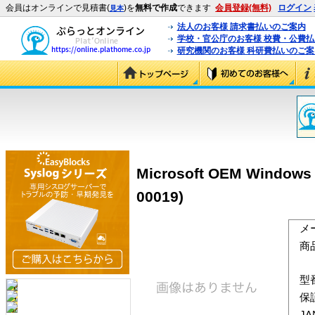
会員はオンラインで見積書(
)を
無料で作成
できます
会員登録(無料)
ログイン
見本
法人のお客様 請求書払いのご案内
学校・官公庁のお客様 校費・公費
研究機関のお客様 科研費払いのご案
Microsoft OEM Wind
00019)
メ
商
型
保
J