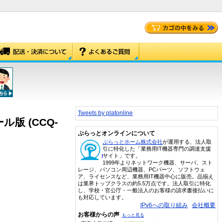
Tweets by platonline
ール版 (CCQ-
ぷらっとオンラインについて
ぷらっとホーム株式会社
が運用する、法人取
引に特化した「業務用IT機器専門の調達支援
サイト」です。
1999年よりネットワーク機器、サーバ、スト
レージ、パソコン周辺機器、PCパーツ、ソフトウェ
ア、ライセンスなど、業務用IT機器中心に販売。品揃え
は業界トップクラスの約5.5万点です。法人取引に特化
し、学校・官公庁・一般法人のお客様の請求書後払いに
も対応しています。
IPv6への取り組み
会社概要
お客様からの声
もっと見る