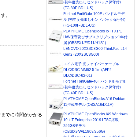
(初年度先出しセンドバック保守付)
(FG-80F-BDL-US)
Fortinet FortiGate-100F バンドルモデ
ます。
ル (初年度先出しセンドバック保守付)
(FG-100F-BDL-US)
PLAT'HOME OpenBlocks IoT FX1/E
H/W保守及びサブスクリプション1年付
属 (OBSFX1/E/D11/H1S1)
LENOVO 20X2SC8G00 ThinkPad L14
Gen2 (20X2SC8G00)
エイム電子 光ファイバーケーブル
DLC/DSC MM62.5 1m (AFP2-
DLC/DSC-62-01)
Fortinet FortiGate-40F バンドルモデル
(初年度先出しセンドバック保守付)
(FG-40F-BDL-US)
PLAT'HOME OpenBlocks A16 Debian
11搭載モデル (OBSA16/D11A)
PLAT'HOME OpenBlocks IX9 Windows
着までに時間がかかる
10 IoT Enterprise 2019 LTSC搭載
256GBモデル
(OBSIX9/W/L1809/256G)