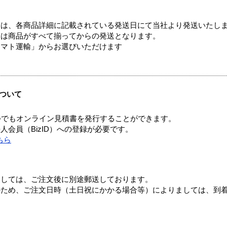
ては、各商品詳細に記載されている発送日にて当社より発送いたし
送は商品がすべて揃ってからの発送となります。
ヤマト運輸」からお選びいただけます
ついて
つでもオンライン見積書を発行することができます。
会員（BizID）への登録が必要です。
ちら
ましては、ご注文後に別途郵送しております。
のため、ご注文日時（土日祝にかかる場合等）によりましては、到