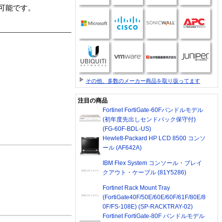
販売可能です。
その他、多数のメーカー商品を取り扱ってます
注目の商品
Fortinet FortiGate-60Fバンドルモデル
(初年度先出しセンドバック保守付)
(FG-60F-BDL-US)
Hewlett-Packard HP LCD 8500 コンソ
ール (AF642A)
IBM Flex System コンソール・ブレイ
クアウト・ケーブル (81Y5286)
Fortinet Rack Mount Tray
(FortiGate40F/50E/60E/60F/61F/80E/8
0F/FS-108E) (SP-RACKTRAY-02)
Fortinet FortiGate-80F バンドルモデル