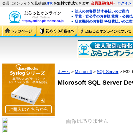
会員はオンラインで見積書(
)を
無料で作成
できます
会員登録(無料)
ログイン
見本
法人のお客様 請求書払いのご案内
学校・官公庁のお客様 校費・公費
研究機関のお客様 科研費払いのご案
ホーム
>
Microsoft
>
SQL Server
> E32-
Microsoft SQL Server De