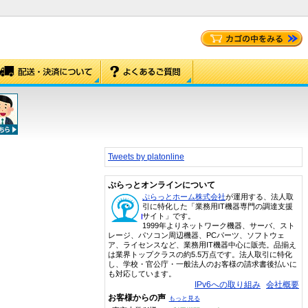
Tweets by platonline
ぷらっとオンラインについて
ぷらっとホーム株式会社
が運用する、法人取
引に特化した「業務用IT機器専門の調達支援
サイト」です。
1999年よりネットワーク機器、サーバ、スト
レージ、パソコン周辺機器、PCパーツ、ソフトウェ
ア、ライセンスなど、業務用IT機器中心に販売。品揃え
は業界トップクラスの約5.5万点です。法人取引に特化
し、学校・官公庁・一般法人のお客様の請求書後払いに
も対応しています。
IPv6への取り組み
会社概要
お客様からの声
もっと見る