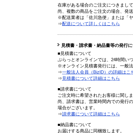
在庫がある場合のご注文につきまし
尚、複数の商品をご注文の場合、発
※配送業者は「佐川急便」または「
⇒
配送について詳しくはこちら
見積書・請求書・納品書等の発行に
■見積書について
ぷらっとオンラインでは、24時間い
※オンライン見積書発行には、一般法人
⇒
一般法人会員（BizID）の詳細はこ
⇒
見積書について詳細はこちら
■請求書について
ご注文時に希望されたお客様に関し
尚、請求書は、営業時間内での発行
場合がございます。
⇒
請求書について詳細はこちら
■納品書について
お届けする商品に同梱致します。