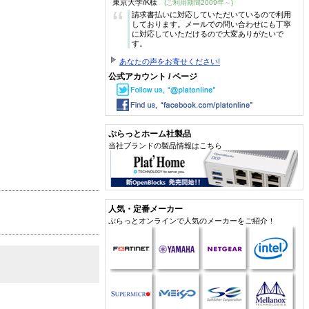
東京大学/K様
(ご利用期間2009年～)
“
請求書払いに対応していただいているので利用
しております。メールでの問い合わせにも丁寧
に対応していただけるので大変ありがたいで
す。
あなたの声をお寄せください!
公式アカウント / ページ
ぷらっとホーム社製品
当社ブランドの製品情報はこちら
人気・定番メーカー
ぷらっとオンラインで人気のメーカーをご紹介！