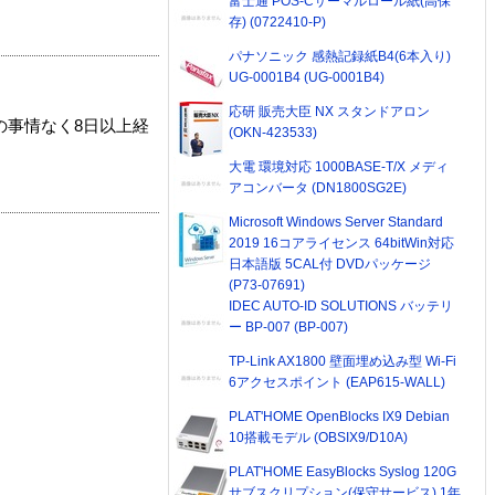
富士通 POS-Cサーマルロール紙(高保
存) (0722410-P)
パナソニック 感熱記録紙B4(6本入り)
UG-0001B4 (UG-0001B4)
応研 販売大臣 NX スタンドアロン
の事情なく8日以上経
(OKN-423533)
大電 環境対応 1000BASE-T/X メディ
アコンバータ (DN1800SG2E)
Microsoft Windows Server Standard
2019 16コアライセンス 64bitWin対応
日本語版 5CAL付 DVDパッケージ
(P73-07691)
IDEC AUTO-ID SOLUTIONS バッテリ
ー BP-007 (BP-007)
TP-Link AX1800 壁面埋め込み型 Wi-Fi
6アクセスポイント (EAP615-WALL)
PLAT'HOME OpenBlocks IX9 Debian
10搭載モデル (OBSIX9/D10A)
PLAT'HOME EasyBlocks Syslog 120G
サブスクリプション(保守サービス) 1年