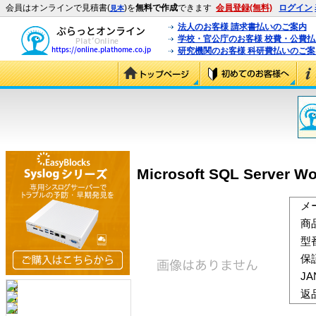
会員はオンラインで見積書(
)を
無料で作成
できます
会員登録(無料)
ログイン
見本
法人のお客様 請求書払いのご案内
学校・官公庁のお客様 校費・公費
研究機関のお客様 科研費払いのご案
Microsoft SQL Server W
メ
商
型
保
J
返