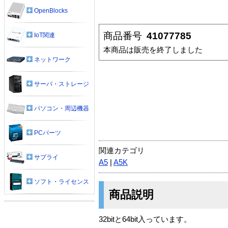
OpenBlocks
商品番号
41077785
IoT関連
本商品は販売を終了しました
ネットワーク
サーバ・ストレージ
パソコン・周辺機器
PCパーツ
関連カテゴリ
サプライ
A5
|
A5K
ソフト・ライセンス
商品説明
32bitと64bit入っています。