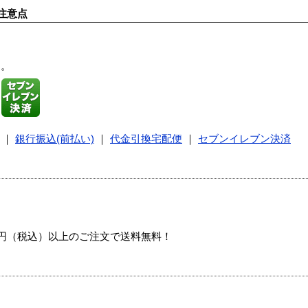
注意点
す。
｜
銀行振込(前払い)
｜
代金引換宅配便
｜
セブンイレブン決済
00円（税込）以上のご注文で送料無料！