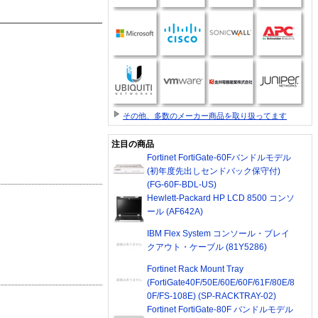
その他、多数のメーカー商品を取り扱ってます
注目の商品
Fortinet FortiGate-60Fバンドルモデル
(初年度先出しセンドバック保守付)
(FG-60F-BDL-US)
Hewlett-Packard HP LCD 8500 コンソ
ール (AF642A)
IBM Flex System コンソール・ブレイ
クアウト・ケーブル (81Y5286)
Fortinet Rack Mount Tray
(FortiGate40F/50E/60E/60F/61F/80E/8
0F/FS-108E) (SP-RACKTRAY-02)
Fortinet FortiGate-80F バンドルモデル