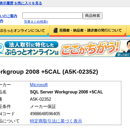
表示履歴
お気に入りを見る
払いのご案内
内
型番まとめ検索»
orkgroup 2008 +5CAL (A5K-02352)
ーカー
Microsoft
品名
SQL Server Workgroup 2008 +5CAL
番
A5K-02352
証条件
メーカー保証
ANコード
4988648596405
品について
特定商取引法に基づく表示