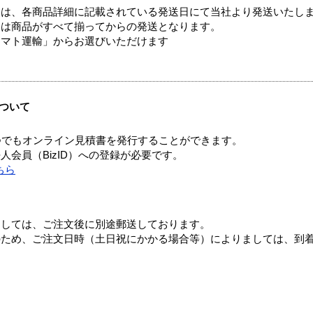
ては、各商品詳細に記載されている発送日にて当社より発送いたし
送は商品がすべて揃ってからの発送となります。
ヤマト運輸」からお選びいただけます
ついて
つでもオンライン見積書を発行することができます。
会員（BizID）への登録が必要です。
ちら
ましては、ご注文後に別途郵送しております。
のため、ご注文日時（土日祝にかかる場合等）によりましては、到