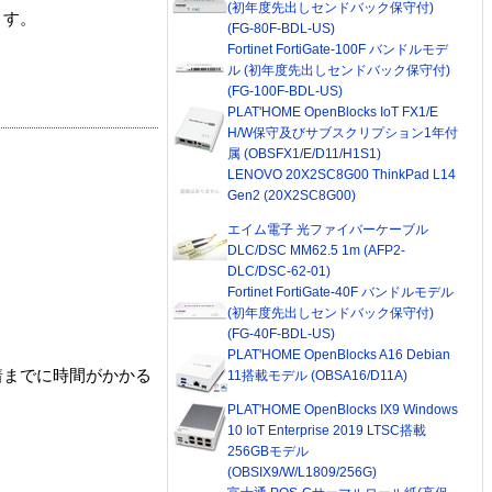
(初年度先出しセンドバック保守付)
ます。
(FG-80F-BDL-US)
Fortinet FortiGate-100F バンドルモデ
ル (初年度先出しセンドバック保守付)
(FG-100F-BDL-US)
PLAT'HOME OpenBlocks IoT FX1/E
H/W保守及びサブスクリプション1年付
属 (OBSFX1/E/D11/H1S1)
LENOVO 20X2SC8G00 ThinkPad L14
Gen2 (20X2SC8G00)
エイム電子 光ファイバーケーブル
DLC/DSC MM62.5 1m (AFP2-
DLC/DSC-62-01)
Fortinet FortiGate-40F バンドルモデル
(初年度先出しセンドバック保守付)
(FG-40F-BDL-US)
PLAT'HOME OpenBlocks A16 Debian
着までに時間がかかる
11搭載モデル (OBSA16/D11A)
PLAT'HOME OpenBlocks IX9 Windows
10 IoT Enterprise 2019 LTSC搭載
256GBモデル
(OBSIX9/W/L1809/256G)