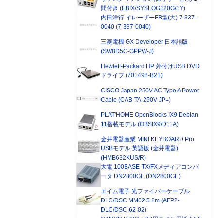
間付き (EBIX/SYSLOG120G/1Y)
内田洋行 イレーザーFB型(大) 7-337-
0040 (7-337-0040)
三菱電機 GX Developer 日本語版
(SW8D5C-GPPW-J)
Hewlett-Packard HP 外付けUSB DVD
ドライブ (701498-B21)
CISCO Japan 250V AC Type A Power
Cable (CAB-TA-250V-JP=)
PLAT'HOME OpenBlocks IX9 Debian
11搭載モデル (OBSIX9/D11A)
金井電器産業 MINI KEYBOARD Pro
USBモデル 英語版 (金井電器)
(HMB632KUS/R)
大電 100BASE-TX/FXメディアコンバ
ータ DN2800GE (DN2800GE)
エイム電子 光ファイバーケーブル
DLC/DSC MM62.5 2m (AFP2-
DLC/DSC-62-02)