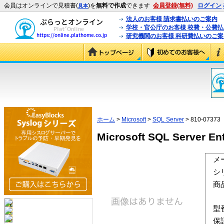
会員はオンラインで見積書(
)を
無料で作成
できます
会員登録(無料)
ログイン
見本
法人のお客様 請求書払いのご案内
学校・官公庁のお客様 校費・公費
研究機関のお客様 科研費払いのご案
ホーム
>
Microsoft
>
SQL Server
> 810-07373
Microsoft SQL Server
メ
シ
商
型
保