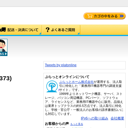
Tweets by platonline
373)
ぷらっとオンラインについて
ぷらっとホーム株式会社
が運用する、法人取
引に特化した「業務用IT機器専門の調達支援
サイト」です。
1999年よりネットワーク機器、サーバ、スト
レージ、パソコン周辺機器、PCパーツ、ソフトウェ
ア、ライセンスなど、業務用IT機器中心に販売。品揃え
は業界トップクラスの約5.5万点です。法人取引に特化
し、学校・官公庁・一般法人のお客様の請求書後払いに
も対応しています。
IPv6への取り組み
会社概要
お客様からの声
もっと見る