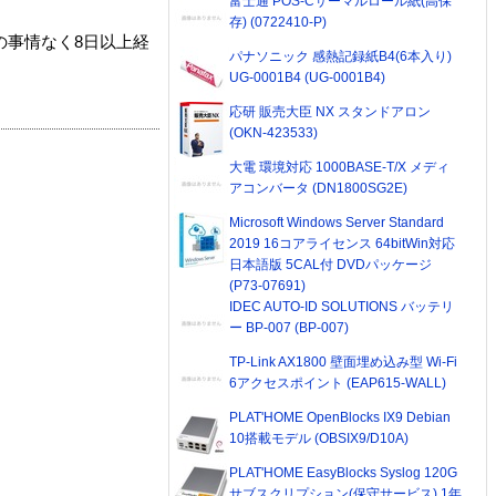
富士通 POS-Cサーマルロール紙(高保
存) (0722410-P)
の事情なく8日以上経
パナソニック 感熱記録紙B4(6本入り)
UG-0001B4 (UG-0001B4)
応研 販売大臣 NX スタンドアロン
(OKN-423533)
大電 環境対応 1000BASE-T/X メディ
アコンバータ (DN1800SG2E)
Microsoft Windows Server Standard
2019 16コアライセンス 64bitWin対応
日本語版 5CAL付 DVDパッケージ
(P73-07691)
IDEC AUTO-ID SOLUTIONS バッテリ
ー BP-007 (BP-007)
TP-Link AX1800 壁面埋め込み型 Wi-Fi
6アクセスポイント (EAP615-WALL)
PLAT'HOME OpenBlocks IX9 Debian
10搭載モデル (OBSIX9/D10A)
PLAT'HOME EasyBlocks Syslog 120G
サブスクリプション(保守サービス) 1年