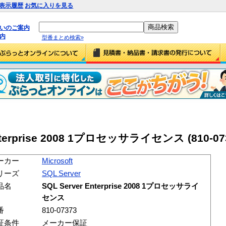
表示履歴
お気に入りを見る
払いのご案内
内
型番まとめ検索»
 Enterprise 2008 1プロセッサライセンス (810-07
ーカー
Microsoft
リーズ
SQL Server
品名
SQL Server Enterprise 2008 1プロセッサライ
センス
番
810-07373
証条件
メーカー保証