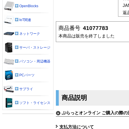
J
OpenBlocks
返
IoT関連
商品番号
41077783
ネットワーク
本商品は販売を終了しました
サーバ・ストレージ
パソコン・周辺機器
PCパーツ
サプライ
商品説明
ソフト・ライセンス
ぷらっとオンライン ご購入の際の
支払方法について