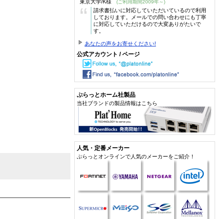
東京大学/K様
(ご利用期間2009年～)
“
請求書払いに対応していただいているので利用
しております。メールでの問い合わせにも丁寧
に対応していただけるので大変ありがたいで
す。
あなたの声をお寄せください!
公式アカウント / ページ
ぷらっとホーム社製品
当社ブランドの製品情報はこちら
人気・定番メーカー
ぷらっとオンラインで人気のメーカーをご紹介！