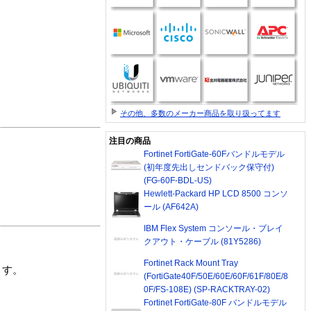
その他、多数のメーカー商品を取り扱ってます
注目の商品
Fortinet FortiGate-60Fバンドルモデル
(初年度先出しセンドバック保守付)
(FG-60F-BDL-US)
Hewlett-Packard HP LCD 8500 コンソ
ール (AF642A)
IBM Flex System コンソール・ブレイ
クアウト・ケーブル (81Y5286)
Fortinet Rack Mount Tray
ます。
(FortiGate40F/50E/60E/60F/61F/80E/8
0F/FS-108E) (SP-RACKTRAY-02)
Fortinet FortiGate-80F バンドルモデル