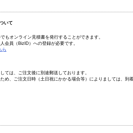
ついて
つでもオンライン見積書を発行することができます。
会員（BizID）への登録が必要です。
ちら
ましては、ご注文後に別途郵送しております。
のため、ご注文日時（土日祝にかかる場合等）によりましては、到