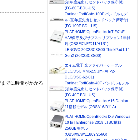
(初年度先出しセンドバック保守付)
(FG-80F-BDL-US)
Fortinet FortiGate-100F バンドルモデ
ル (初年度先出しセンドバック保守付)
(FG-100F-BDL-US)
PLAT'HOME OpenBlocks IoT FX1/E
H/W保守及びサブスクリプション1年付
属 (OBSFX1/E/D11/H1S1)
LENOVO 20X2SC8G00 ThinkPad L14
Gen2 (20X2SC8G00)
エイム電子 光ファイバーケーブル
DLC/DSC MM62.5 1m (AFP2-
DLC/DSC-62-01)
着までに時間がかかる
Fortinet FortiGate-40F バンドルモデル
(初年度先出しセンドバック保守付)
(FG-40F-BDL-US)
PLAT'HOME OpenBlocks A16 Debian
11搭載モデル (OBSA16/D11A)
PLAT'HOME OpenBlocks IX9 Windows
10 IoT Enterprise 2019 LTSC搭載
256GBモデル
(OBSIX9/W/L1809/256G)