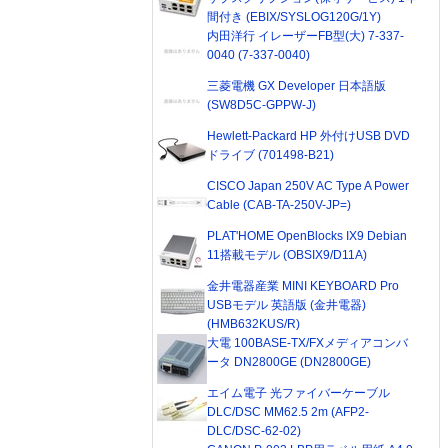
間付き (EBIX/SYSLOG120G/1Y)
内田洋行 イレーザーFB型(大) 7-337-
0040 (7-337-0040)
三菱電機 GX Developer 日本語版
(SW8D5C-GPPW-J)
Hewlett-Packard HP 外付けUSB DVD
ドライブ (701498-B21)
CISCO Japan 250V AC Type A Power
Cable (CAB-TA-250V-JP=)
PLAT'HOME OpenBlocks IX9 Debian
11搭載モデル (OBSIX9/D11A)
金井電器産業 MINI KEYBOARD Pro
USBモデル 英語版 (金井電器)
(HMB632KUS/R)
大電 100BASE-TX/FXメディアコンバ
ータ DN2800GE (DN2800GE)
エイム電子 光ファイバーケーブル
DLC/DSC MM62.5 2m (AFP2-
DLC/DSC-62-02)